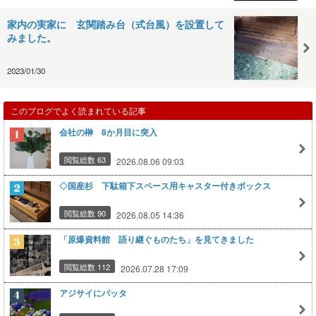
家内の実家に 玄関踏み台（式台風）を設置して
みました。
2023/01/30
このブログでよく読まれている記事
会社の榊 8か月目に突入
閲覧総数 63
2026.08.06 09:03
◇国産杉 下駄箱下スペース用キャスター付きボックス
閲覧総数 90
2026.08.05 14:36
「原爆資料館 語り継ぐものたち」を見てきました
閲覧総数 112
2026.07.28 17:09
アジサイにバッタ