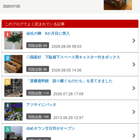
2025/07/25
このブログでよく読まれている記事
会社の榊 8か月目に突入
閲覧総数 69
2026.08.06 09:03
◇国産杉 下駄箱下スペース用キャスター付きボックス
閲覧総数 96
2026.08.05 14:36
「原爆資料館 語り継ぐものたち」を見てきました
閲覧総数 114
2026.07.28 17:09
アジサイにバッタ
閲覧総数 195
2013.06.29 12:37
ゆめタウン廿日市がオープン