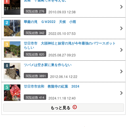
宮島 千畳閣で木を考える。
閲覧総数 276
2010.09.03 12:38
華厳の滝 ＧＷ2022 天候 小雨
閲覧総数 342
2022.05.10 07:53
廿日市市 大頭神社と妹背の滝が今年最強のパワースポット
らしい
閲覧総数 820
2025.08.27 09:23
ツバメは空き家に巣を作らない
閲覧総数 3891
2012.06.14 12:22
廿日市市吉和 教龍寺の紅葉 2024
閲覧総数 414
2024.11.18 12:40
もっと見る