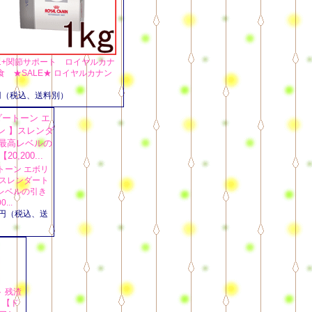
1+関節サポート ロイヤルカナ
 ★SALE★ ロイヤルカナン
2円（税込、送料別）
トーン エボリ
】スレンダート
レベルの引き
...
00円（税込、送
ト 残渣
】【ド