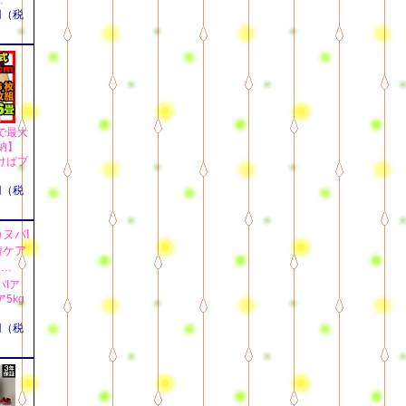
.
円（税
で最大
即納】
けばプ
円（税
Iア
5kg
円（税