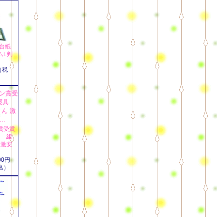
台紙
ムL判
（税
賞受賞
具 組
 激安
00円
込）