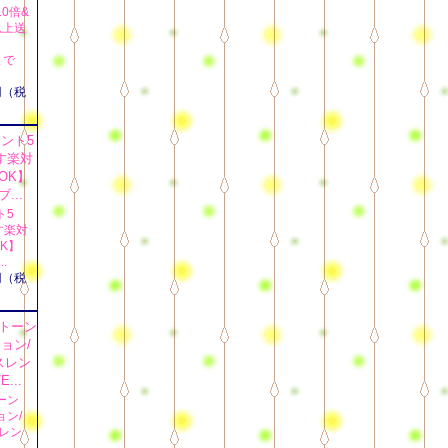
0倍&
以上送
9まで
円（税
ト5
す楽対
K】
..
円（税
ーン
ン/
レン