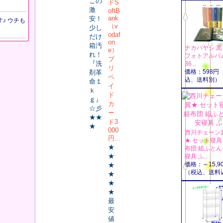
この
ドS
激
oftB
ank
安！
♪ ウチも
（v
少し
odaf
だけ
on
箱汚
ナカバヤシ 黒
e）
れ！
フォトアルバ
プ
『洗
36...
リ
価格：598円
剤革
ペ
込、送料別）
命１
イ
ｋ
ド
ｇ』
カ
☆彡
ー
★★
ド3
★
000
西川チェーン
円...
★ セット寝
★
布団 組ふとん
★
寝具 ふ...
価格：～15,9
★
（税込、送料
★
★
★
最
安
値