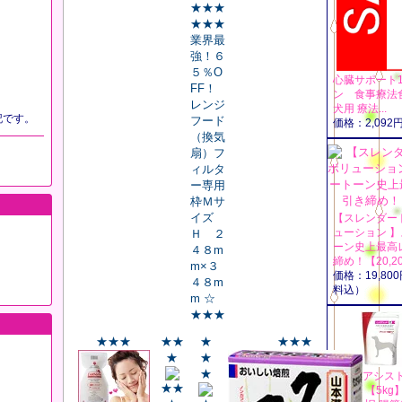
★★★
★★★
業界最
強！６
５％O
心臓サポート
FF！
ン 食事療法食
レンジ
犬用 療法...
記です。
フード
価格：2,09
（換気
扇）フ
ィルタ
ー専用
枠Ｍサ
イズ
【スレンダー
ューション 
Ｈ ２
ーン史上最高
４８m
締め！【20,200
m×３
価格：19,8
４８m
料込）
m ☆
★★★
★★★
★★
★
★★★
★
★
★
犬【 I アシス
★★
ケア】【5kg