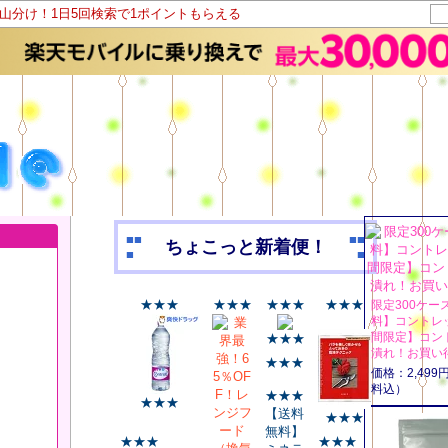
ト山分け！1日5回検索で1ポイントもらえる
■■
■■
ちょこっと新着便！
■
■
★★★
★★★
★★★
★★★
限定300ケー
料】コントレ
間限定】コン
★★★
潰れ！お買い得
★★★
価格：2,49
料込）
★★★
★★★
【送料
★★★
無料】
★★★
★★★