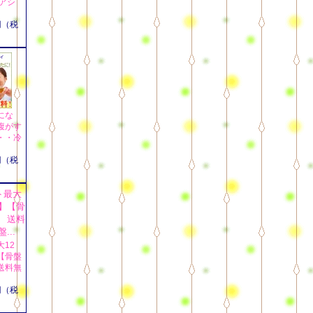
アシ
円（税
にな
腹がす
・・冷
円（税
12
【骨盤
送料無
円（税