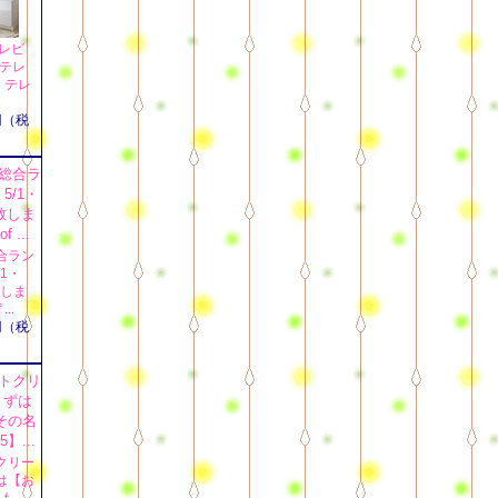
レビ
】テレ
 テレ
円（税
合ラン
1・
致しま
...
円（税
クリー
は【お