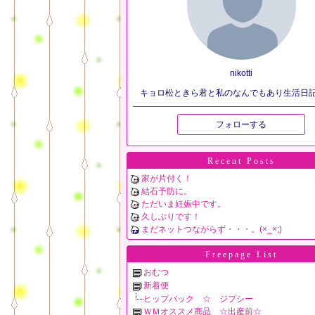
nikotti
キョロ松ときら君と私のなんでもあり生活日
フォローする
Recent Posts
家が片付く！
結石予防に。
ただいま妊娠中です。
久しぶりです！
まだネットつながらず・・・。(×_×;)
Freepage List
おむつ
新着便
ヒップバック ☆ ジプシー
ＷＭオススメ商品 ☆出産前☆