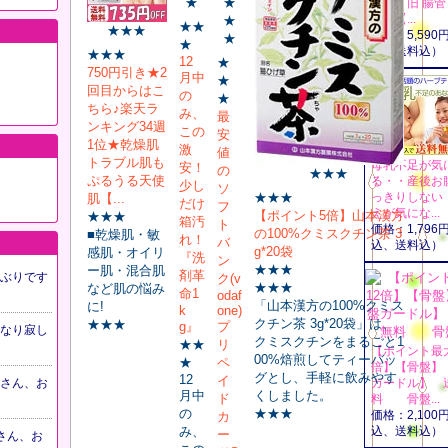
★
★
ライ】旧 腸管
スト【...
★
★★
★★★
価格：5,590
★
★
込、送料込）
★★★
12
★
750円引き★2
月中
★
回目からはこ
の
★
ちら♪楽天ラ
み、
最
ンキング34週
この
安
1位★乾燥肌
激
値
トラブル肌も
母乳不足が気
安！
の
★★★
ぷるうる天使
る・・産後お
少し
ソ
★★★
っきりしない
肌【...
だけ
フ
えが気にな...
【ポイント5倍】山本漢方
★★★
箱汚
ト
価格：1,796
の100%クミスクチン茶 3
■乾燥肌・敏
れ！
バ
込、送料込）
g*20袋
感肌・オイリ
『洗
ン
★★★
ー肌・混合肌
剤革
ぶりです
ク(v
★★★
など肌の悩み
命1
odaf
「山本漢方の100%クミス
に!
k
one)
クチン茶 3g*20袋」は、
★★★
g』
プ
なり寂し
クミスクチンをまるごと1
★★
リ
【ポイント最大
00%焙煎してティーバッ
★
ペ
倍】【骨盤】
グとし、手軽に飲みやす
12
イ
さん、お
ガードル】 
月中
くしました。
ド
料 骨盤...
の
★★★
価格：2,100
カ
み、
込、送料込）
ー
kaさん、お