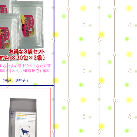
 なたまめ茶 100％！なた豆茶
国産のおいしい健康茶です国産
0円（税込、送料込）