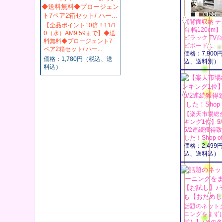
【背面収納 テ
【全品ポイント10倍！11/1
台 幅120cm
0（水）AM9:59まで】◆送
ビラック TV台
料無料◆プロージェント7
ビボード ...
ペア2箱セット/ ハー...
価格：7,900
価格：1,780円（税込、送
込、送料別）
料込）
【楽天市場総
キング1位】5/
5/2連続獲得
した！Shop of 
価格：2,499
込、送料込）
話題のネット
ニングをまず