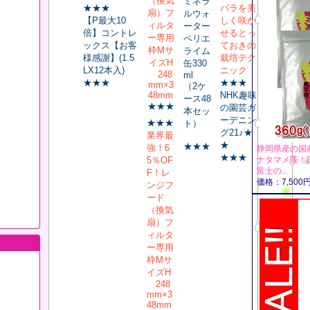
ミネラ
★★★
バラを美
ルウォ
【P最大10
しく咲か
ーター
倍】コントレ
せるとっ
ペリエ
ックス【お客
ておきの
ライム
様感謝】(1.5
栽培テク
缶330
LX12本入)
ニック
ml
★★★
★★★
（2ケ
NHK趣味
ース48
★★★
の園芸ガ
本セッ
ーデニン
★★★
ト）
グ21♪★
業界最
★
★★★
強！6
静岡県産の国産
★★★
5％OF
ナタマメ茶！
富士の...
F！レ
価格：7,50
ンジフ
ード
（換気
扇）フ
ィルタ
ー専用
枠Mサ
イズH
248
mm×3
48mm