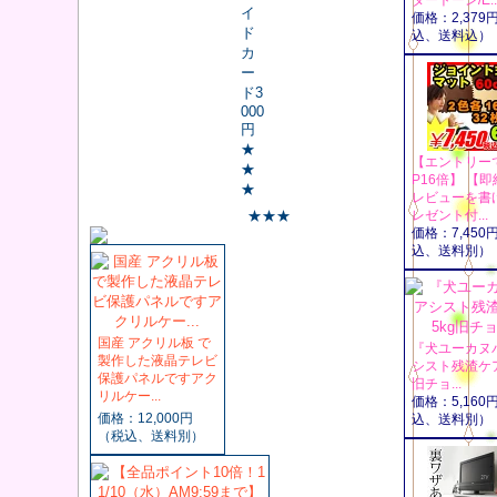
ダートーン/E..
イ
価格：2,379
ド
込、送料込）
カ
ー
ド3
000
円
★
【エントリー
★
P16倍】 【
★
レビューを書
★★★
レゼント付...
価格：7,450
込、送料別）
国産 アクリル板 で
『犬ユーカヌバ
製作した液晶テレビ
シスト残渣ケア
保護パネルですアク
旧チョ...
リルケー...
価格：5,160
価格：12,000円
込、送料別）
（税込、送料別）