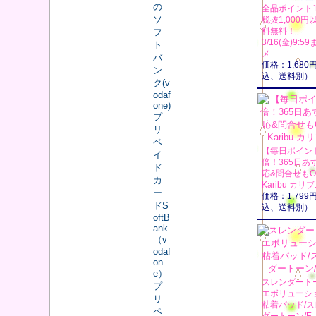
の
全品ポイント1
ソ
税抜1,000円
料無料！
フ
3/16(金)9:5
ト
メ...
バ
価格：1,680
ン
込、送料別）
ク(v
odaf
one)
プ
リ
ペ
【毎日ポイン
イ
倍！365日あ
ド
応&問合せもO
カ
Karibu カリブ.
ー
価格：1,799
ドS
込、送料別）
oftB
ank
（v
odaf
on
e）
スレンダート
プ
エボリューショ
リ
粘着パッド/ス
ペ