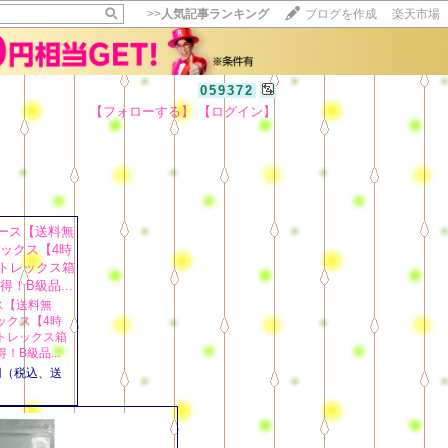
>>
人気記事ランキング
ブログを作成
楽天市場
059372
【フォローする】
【ログイン】
【毎日開催】
15記事にいいね！で1ポイント
10秒滞在
いいね!
--
/
--
ス【送料無
ックス【4時
トレックス箱
！B級品...
9円（税込、送