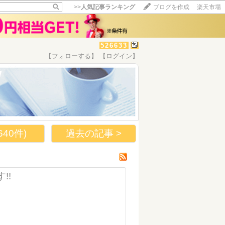
>>
人気記事ランキング
ブログを作成
楽天市場
526633
【フォローする】
【ログイン】
【毎日開催】
W
15記事にいいね！で1ポイント
10秒滞在
いいね!
--
/
--
40件)
過去の記事 >
!!