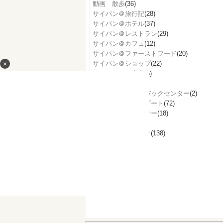
動画 散歩
(36)
サイパン＠旅行記
(28)
サイパン＠ホテル
(37)
サイパン＠レストラン
(29)
サイパン＠カフェ
(12)
サイパン＠ファーストフード
(20)
×
サイパン＠ショップ
(22)
サイパン＠お土産
(5)
サイパン＠小技
(17)
サイパン＠トラッバックセンター
(2)
東京ディズニーリゾート
(72)
ショッピングセンター
(18)
ダイエット
(23)
コーヒー・ブレイク
(138)
ロトくじ
(0)
懸賞当選報告
(1)