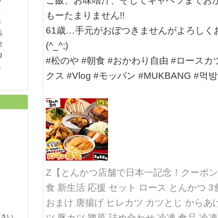
ご飯、お味噌汁、そしてキャベツまでおか
1
もーたまりません!!
8
61歳…手元がおぼつきませんがよろしく
5
(^_^;)
2
9
#松のや #朝食 #おかわり自由 #ロースカ
5
クス #Vlog #モッパン #MUKBANG #먹방
Z【とんかつ店舗で日本一記念！クーポンで衝
食 新生活 応援 セット ロース とんかつ 3
おまけ 唐揚げ ヒレカツ カツとじ からあげ
下さい。
ツ 豚カツ 惣菜 詰め合わせ 冷凍 食品 冷