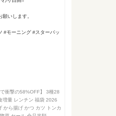
わり自由!!
お願いします。
ツ #モーニング #スターバッ
撃の58%OFF】 3種28
食増量 レンチン 福袋 2026
 から揚げ かつ カツ トンカ
凍惣菜 セール 全品半額