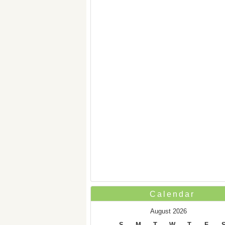
Calendar
August 2026
S
M
T
W
T
F