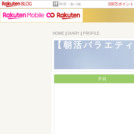
100万ポイン
料理・食べ物
HOME
|
DIARY
|
PROFILE
【朝活バラエティ】
PR