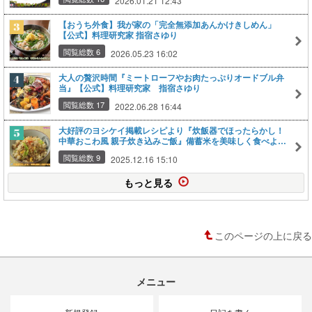
2026.01.21 12:43
【おうち外食】我が家の「完全無添加あんかけきしめん」
【公式】料理研究家 指宿さゆり
閲覧総数 6
2026.05.23 16:02
大人の贅沢時間『ミートローフやお肉たっぷりオードブル弁
当』【公式】料理研究家 指宿さゆり
閲覧総数 17
2022.06.28 16:44
大好評のヨシケイ掲載レシピより『炊飯器でほったらかし！
中華おこわ風 親子炊き込みご飯』備蓄米を美味しく食べよ
う！【公式】料理研究家 指宿さゆり
閲覧総数 9
2025.12.16 15:10
もっと見る
このページの上に戻る
メニュー