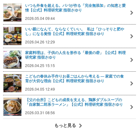
いつも外食を超える。パパが作る「完全無添加」の知恵と愛
情【公式】料理研究家 指宿さゆり
2026.05.04 09:44
いい親になんて、ならなくていい。 私は「ひっそりと肥や
し」になる覚悟【公式】料理研究家 指宿さゆり
2026.04.26 12:29
家庭料理は、子供の人生を形作る「最後の砦」【公式】料理
研究家 指宿さゆり
2026.04.25 15:15
こどもの春休み手作りお昼ごはんから考える — 家庭での食
育が大切な理由【公式】料理研究家 指宿さゆり
2026.04.05 12:49
【父の台所】こどもの成長を支える、鶏豚ダブルスープの
「自家製二郎系ラーメン」【公式】料理研究家 指宿さゆり
2026.03.31 08:56
もっと見る