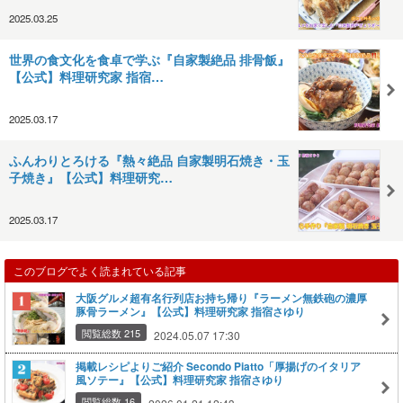
2025.03.25
世界の食文化を食卓で学ぶ『自家製絶品 排骨飯』
【公式】料理研究家 指宿…
2025.03.17
ふんわりとろける『熱々絶品 自家製明石焼き・玉
子焼き』【公式】料理研究…
2025.03.17
このブログでよく読まれている記事
大阪グルメ超有名行列店お持ち帰り『ラーメン無鉄砲の濃厚
豚骨ラーメン』【公式】料理研究家 指宿さゆり
閲覧総数 215
2024.05.07 17:30
掲載レシピよりご紹介 Secondo Piatto「厚揚げのイタリア
風ソテー』【公式】料理研究家 指宿さゆり
閲覧総数 16