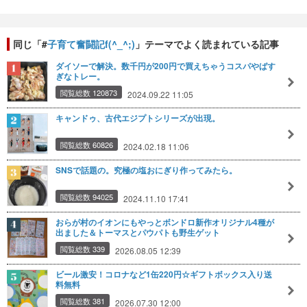
同じ「#
子育て奮闘記f(^_^;)
」テーマでよく読まれている記事
ダイソーで解決。数千円が200円で買えちゃうコスパやばす
ぎなトレー。
閲覧総数 120873
2024.09.22 11:05
キャンドゥ、古代エジプトシリーズが出現。
閲覧総数 60826
2024.02.18 11:06
SNSで話題の。究極の塩おにぎり作ってみたら。
閲覧総数 94025
2024.11.10 17:41
おらが村のイオンにもやっとボンドロ新作オリジナル4種が
出ました＆トーマスとパウパトも野生ゲット
閲覧総数 339
2026.08.05 12:39
ビール激安！コロナなど1缶220円☆ギフトボックス入り送
料無料
閲覧総数 381
2026.07.30 12:00