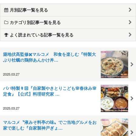
月別記事一覧を見る
カテゴリ別記事一覧を見る
よく読まれている記事一覧を見る
築地伏髙監修✖️マルコメ 和食を楽しむ『特製大
ぶり牡蠣の鶏卵あんかけ丼…
2025.03.27
パパ特製👨🏻『自家製やきとりこども🌸春休み🌸
定食』【公式】料理研究家 …
2025.03.27
マルコメ〝液みそ料亭の味〟でご当地グルメをお
家で楽しむ『自家製神戸ぎょ…