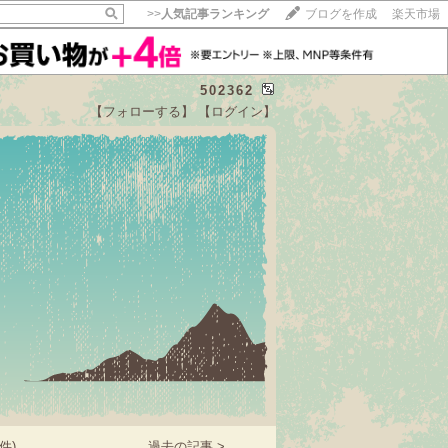
>>
人気記事ランキング
ブログを作成
楽天市場
502362
【フォローする】
【ログイン】
【毎日開催】
15記事にいいね！で1ポイント
10秒滞在
いいね!
--
/
--
件)
過去の記事 >