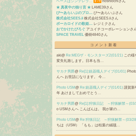
ベースはシンデレラ…
hoshiochiさん
★ 真夜中の独り言 ★
LAME39さん
び〜あらいぶのブロ…
び〜あらいぶさん
株式会社SEES.ii
株式会社SEES.iiさん
ボーカロイドの歌姫…
レジミクさん
おでかけたびろぐ
アユイチコーポレーションさ
SPACE TRAVEL
優樹4840さん
コメント新着
aki@
Re:MEGザ・モンスターズ2(01/21)
この様
変失礼致します。日本も当…
サカナ男爵
@
Re[1]:銃器職人デイブ(01/01)
Pho
んへ お世話になります。 今…
Photo USM
@
Re:銃器職人デイブ(01/01)
謹賀新
年 あけましておめでとう…
サカナ男爵
@
Re[1]:狩猟日記 ～狩猟解禁～(03/
o USMさんへ こんばんは。 我が家の…
Photo USM
@
Re:狩猟日記 ～狩猟解禁～(03/28
ちは（USM） 「もも」は枯葉の絨毯…