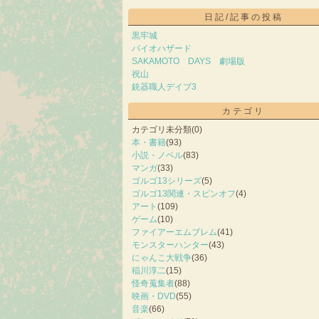
日記/記事の投稿
黒牢城
バイオハザード
SAKAMOTO DAYS 劇場版
祝山
銃器職人デイブ3
カテゴリ
カテゴリ未分類
(0)
本・書籍
(93)
小説・ノベル
(83)
マンガ
(33)
ゴルゴ13シリーズ
(5)
ゴルゴ13関連・スピンオフ
(4)
アート
(109)
ゲーム
(10)
ファイアーエムブレム
(41)
モンスターハンター
(43)
にゃんこ大戦争
(36)
稲川淳二
(15)
怪奇蒐集者
(88)
映画・DVD
(55)
音楽
(66)