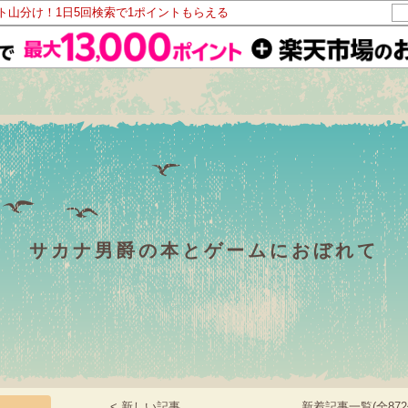
ント山分け！1日5回検索で1ポイントもらえる
サカナ男爵の本とゲームにおぼれて
< 新しい記事
新着記事一覧(全872