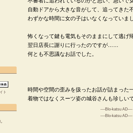
不審者に追われているのかと思い、急いで
自動ドアから大きな音がして、追ってきた
わずかな時間に女の子はいなくなっていま
怖くなって鍵も電気もそのままにして逃げ
翌日店長に謝りに行ったのですが……
何とも不思議なお話でした。
時間や空間の歪みを扱ったお話が詰まった
イト
着物ではなくスーツ姿の城谷さんも珍しい
----Blo-katsu AD----
----Blo-katsu AD----
ん