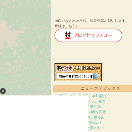
面白いなと思ったら、読者登録お願いします。
登録はこちら↓
ニューストピックス
×
43億円を突破､熊本県知事｢感謝｣
ドイツ､6月熱波で9600人が死亡
中国のゲームでAIの活用主流に
7日｢徹子の部屋｣放送内容を変更
台風接近､トヨタ国内9工場停止
自力V消滅､監督｢申し訳ない｣
三宅健｢美しかった｣と実名告白