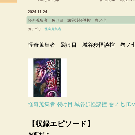
2024.11.24
怪奇蒐集者 裂け目 城谷渉怪談控 巻ノ七
カテゴリ：
怪奇蒐集者
怪奇蒐集者 裂け目 城谷歩怪談控 巻ノ
怪奇蒐集者 裂け目 城谷歩怪談控 巻ノ七 [DV
【収録エピソード】
お前だよ