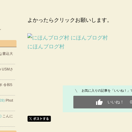
よかったらクリックお願いします。
ん
にほんブログ村
な書込大
to USMさ
年 令和5
お気に入りの記事を「いいね！」
28)
Phot
いいね！
)
こんに