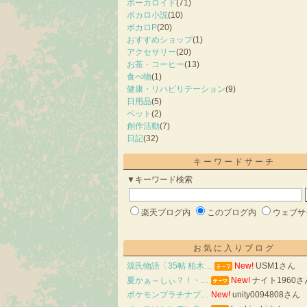
ボーカロイド
(71)
ボカロ小説
(10)
ボカロP
(20)
おすすめショップ
(1)
アクセサリー
(20)
お茶・コーヒー
(13)
食べ物
(1)
健康・リハビリテーション
(9)
日用品
(5)
ペット
(2)
創作活動
(7)
日記
(32)
キーワードサーチ
▼キーワード検索
楽天ブログ内
このブログ内
ウェブサ
お気に入りブログ
源氏物語〔35帖 柏木…
New!
USM1さん
夏かぁ～しぃ？！・…
New!
ナイト1960さ
ポケモンプラチナプ…
New!
unity0094808さん