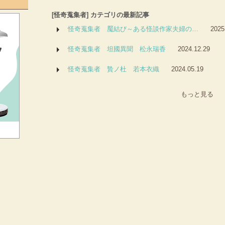
[怪奇蒐集者] カテゴリの最新記事
怪奇蒐集者 魘結び～ある怪談作家夫婦の…
2025
怪奇蒐集者 坦國異聞 松永瑞香
2024.12.29
怪奇蒐集者 贄ノ杜 若本衣織
2024.05.19
もっと見る