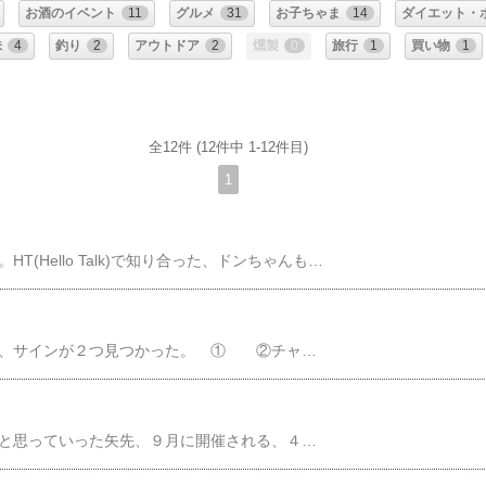
お酒のイベント
11
グルメ
31
お子ちゃま
14
ダイエット・
株
4
釣り
2
アウトドア
2
燻製
0
旅行
1
買い物
1
全12件 (12件中 1-12件目)
1
​​​​​昨日は久々の日本の歌謡曲バンドのライブでした。HT(Hello Talk)で知り合った、ドンちゃんも来てくれました。皆さんもどうぞYesterday was the live performance of a Japanese popular song band after a long time.Don-chan, whom I met at HT, also came.Everyone, pleasehttps://www.youtube.com/watch?v=QivIJNkMvig今回のライブで初使用です。かなりの有用性が確認できたのはよかった。マイクスタンドの一番上が丁度良い位置です。私が使っている機材は以下のものですが、よいです。ホルダーに関しては、若干ゆるいところがあり、もっといいものがあるようです。値段は倍します。​譜面ソフト​の動画です。
かみさんが、部屋を整理していたら、見知らぬ、サインが２つ見つかった。 ① ②チャッピーくんに聞いたがわからなかった。そこで、スレッドに聞いてみた。すぐに答えが返ってきた。まだまだ人間のが優秀なところがある。① は、角松バンドのベーシスト。故 青木智仁氏。以前、セミナーに参加したときに、貰ったものです。なんと私が師と仰ぐお方なのに、すぐにわからないとは。とほほ。② は、松岡直哉グループの皆様のサインです。かなり昔に、信州の野外ジャズフェスに参加したときに、貰ったものです。なぜか、私たちのグループのシートに松岡直哉さんが来てくれました。以下はスレッドのコメント​【中古】 DOUBLE FACE／青木智仁価格：1,089円（税込、送料別) (2026/1/21時点)角松敏生ワークス -GOOD DIGGER- [ (V.A.) ]価格：3,061円（税込、送料無料) (2026/1/21時点)【中古】EXPERIENCE/CD/VICJ-60646価格：2,094円（税込、送料無料) (2026/1/21時点)【中古】 WHAT IS FUSION／本田雅人（EWL，fl，tp）,本田雅人（EWL、fl、tp）,梶原順,松本圭司,青木智仁,則竹裕之価格：3,025円（税込、送料別) (2026/1/21時点)【中古】 WHAT IS FUSION／本田雅人,本田雅人（EWL、fl、tp）,梶原順,松本圭司,青木智仁,則竹裕之価格：1,331円（税込、送料別) (2026/1/21時点)
そろそろドリカムみとかないと死んじゃうかもと思っていった矢先、９月に開催される、４年に一度のワンダーランドでファミリースペースが設けられると知りこれは行くしかないと、発売日の２３日を待ちかね、発売開始の１０時にＰＣでチケットぴあをアクセスするものの混んでいて開かない。 しばらくしてアクセスできたが、人数分のチケットが取れないとなり、３０分後には、予定枚数に達したので発売終了。 さすが、人気は衰えていないなあと思いつつ、ヤフオクやらで、チケット売ります情報でもないかと探していたところ、今回のは、まだ掲載されていなかったが、ファミリースペース以外のものや、大阪での公演チケットが発売されていた。 ２枚ペアだが定価７８００円×２＝１５６００円のところ、手数料３４４００円。合計 ５００００円で売り出されていた。 なんじゃこれ。この手数料てなに？ これってダフ屋と変わらないんでは～。 と思った今日この頃。 ここまでしなきゃ買えんのか最近のチケットは。