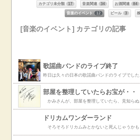
カテゴリ未分類
17
音楽関連
34
お酒関連
84
音楽のイベント
12
ビール
3
[音楽のイベント] カテゴリの記事
歌謡曲バンドのライブ終了
部屋を整理していたらお宝が・・
ドリカムワンダーランド