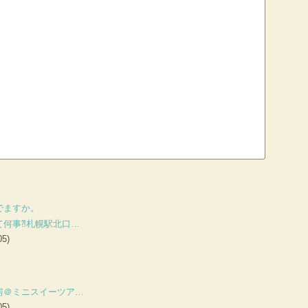
でますか。
て何事⁈札幌駅北口…
05)
房＠ミニスイーツア…
05)