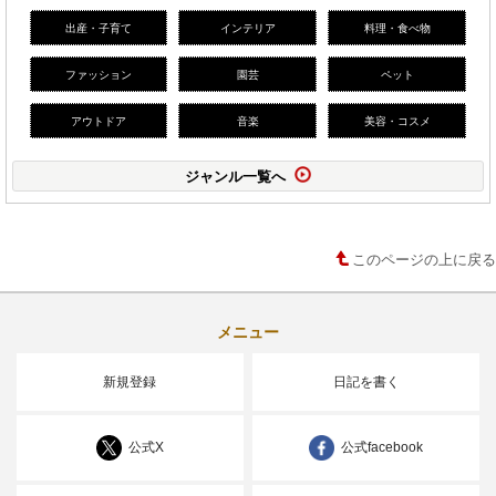
出産・子育て
インテリア
料理・食べ物
ファッション
園芸
ペット
アウトドア
音楽
美容・コスメ
ジャンル一覧へ
このページの上に戻る
メニュー
新規登録
日記を書く
公式X
公式facebook