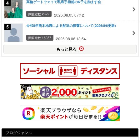
高輪ゲートウェイで乳癌手術前のK子を励ます会
閲覧総数 2822
2026.08.05 07:42
令和8年熊本地震による配送の影響について(2026/8/6更新)
閲覧総数 18037
2026.08.06 18:54
もっと見る
ブログジャンル