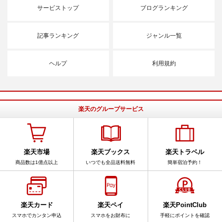
サービストップ
ブログランキング
記事ランキング
ジャンル一覧
ヘルプ
利用規約
楽天のグループサービス
楽天市場
楽天ブックス
楽天トラベル
商品数は1億点以上
いつでも全品送料無料
簡単宿泊予約！
楽天カード
楽天ペイ
楽天PointClub
スマホでカンタン申込
スマホをお財布に
手軽にポイントを確認