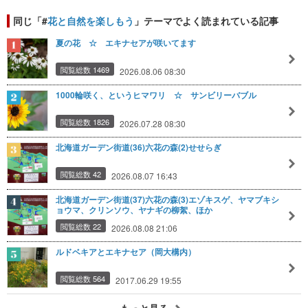
同じ「#
花と自然を楽しもう
」テーマでよく読まれている記事
夏の花 ☆ エキナセアが咲いてます
閲覧総数 1469
2026.08.06 08:30
1000輪咲く、というヒマワリ ☆ サンビリーバブル
閲覧総数 1826
2026.07.28 08:30
北海道ガーデン街道(36)六花の森(2)せせらぎ
閲覧総数 42
2026.08.07 16:43
北海道ガーデン街道(37)六花の森(3)エゾキスゲ、ヤマブキシ
ョウマ、クリンソウ、ヤナギの柳絮、ほか
閲覧総数 22
2026.08.08 21:06
ルドベキアとエキナセア（岡大構内）
閲覧総数 564
2017.06.29 19:55
もっと見る