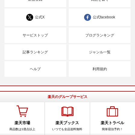
公式X
公式facebook
サービストップ
ブログランキング
記事ランキング
ジャンル一覧
ヘルプ
利用規約
楽天のグループサービス
楽天市場
楽天ブックス
楽天トラベル
商品数は1億点以上
いつでも全品送料無料
簡単宿泊予約！