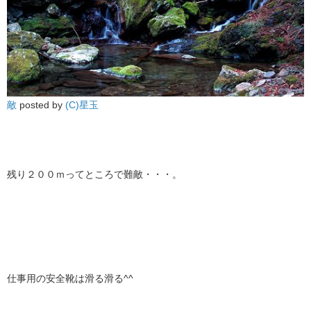
敵
posted by
(C)星玉
残り２００ｍってところで難敵・・・。
仕事用の安全靴は滑る滑る^^