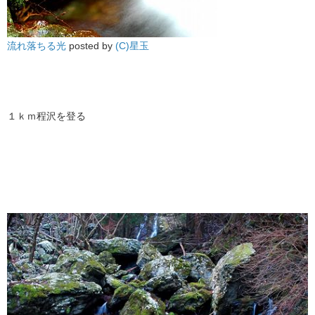
流れ落ちる光
posted by
(C)星玉
１ｋｍ程沢を登る