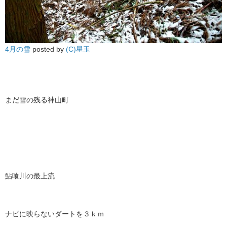
4月の雪
posted by
(C)星玉
まだ雪の残る神山町
鮎喰川の最上流
ナビに映らないダートを３ｋｍ