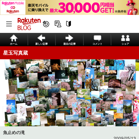
ホーム
新しい記事
過去の記事
コメント
シェア
星玉写真蔵
魚止めの滝
2009/05/13