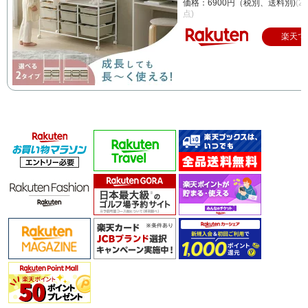
価格：6900円（税別、送料別)
(2
点)
楽天で