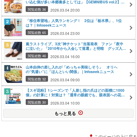
い込む側が多い本郷奏多としては」【GEMNIBUS vol.2】
（2ページ目）｜Infoseekニュース
閲覧総数 36
2026.03.04 20:00
「移住希望地」人気ランキング！ 2位は「栃木県」、1位
は？｜Infoseekニュース
閲覧総数 65
2026.03.04 23:00
嵐ラストライブ、3次”神チケット”当落発表 ファン「夜中
に泣いた」「2010年から入会して落選」と明暗 グッズ入手
を不安視する当選者も｜Infoseekニュース
閲覧総数 46
2026.03.04 16:00
山本由伸の差し入れが「めっちゃ美味しそう」 オリへ
の“気遣い”に「ほんといい関係」｜Infoseekニュース
閲覧総数 32
2026.03.04 09:00
【スギ花粉】1シーズンで「人差し指の爪ほどの面積に1000
個」の計算に！対策は？「通常の眼鏡でも、眼表面への花粉
付着が約30〜50％程度減少」の報告も｜Infoseekニュース
閲覧総数 30
2026.03.04 10:00
もっと見る
このページの上に戻る