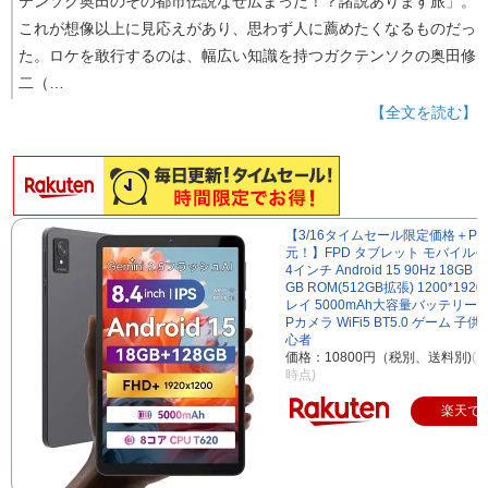
テンソク奥田のその都市伝説なぜ広まった！？諸説あります旅」。
これが想像以上に見応えがあり、思わず人に薦めたくなるものだっ
た。ロケを敢行するのは、幅広い知識を持つガクテンソクの奥田修
二（…
【全文を読む】
【3/16タイムセール限定価格＋P2
元！】FPD タブレット モバイルモ
4インチ Android 15 90Hz 18GB 
GB ROM(512GB拡張) 1200*19
レイ 5000mAh大容量バッテリー 5
Pカメラ WiFi5 BT5.0 ゲーム 子供
心者
価格：10800円（税別、送料別)
(2
時点)
楽天で