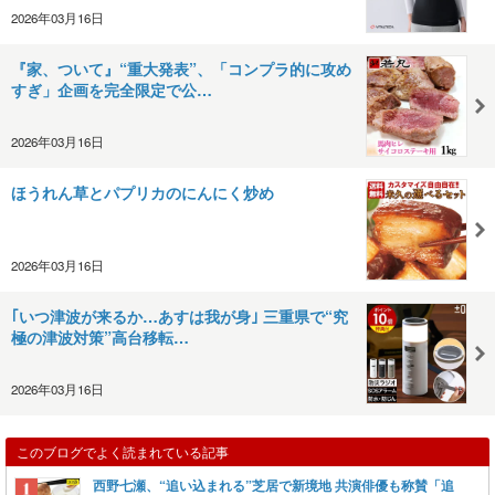
2026年03月16日
『家、ついて』“重大発表”、「コンプラ的に攻め
すぎ」企画を完全限定で公…
2026年03月16日
ほうれん草とパプリカのにんにく炒め
2026年03月16日
｢いつ津波が来るか…あすは我が身｣ 三重県で“究
極の津波対策”高台移転…
2026年03月16日
このブログでよく読まれている記事
西野七瀬、“追い込まれる”芝居で新境地 共演俳優も称賛「追