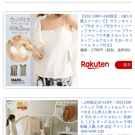
【3/16 10時〜24H限定：1枚1,5
購入クーポンで】 サテン キャミ
ップ付き カップ付きキャミソール
ップ サテンキャミソール ブラト
ミソール ブラ不要 ナローストラ
カップ シルクタッチ 大きいサイ
ソール カップ付き】
価格：1790円（税別、送料別)
(2
点)
楽天で
＼24h限定10％OFF！26日10
ーラック 子供 ランドセルラック
ー付き 1人用 2人用 キャスター 
ク 引出 ボックス かわいい 収納ラ
も こども キッズ おもちゃ 子供部
制服 入園 入学 頑丈 アイリスオー
-800 KHR-100