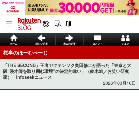
ホーム
新しい記事
過去の記事
コメント
シェア
桜亭のほーむぺーじ
「THE SECOND」王者ガクテンソク奥田修二が語った「東京と大
阪“漫才師を取り囲む環境”の決定的違い」（鈴木旭／お笑い研究
家）｜Infoseekニュース
2026年03月16日