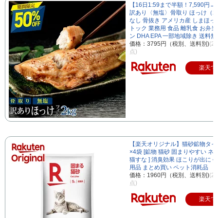
【16日1:59まで半額！7,590円→3
訳あり〈無塩〉骨取り ほっけ（2
なし 骨抜き アメリカ産 しまほっけ
トック 業務用 食品 離乳食 お弁当
ン DHA EPA 一部地域除き 送料無
価格：3795円（税別、送料別)
(2
点)
楽天で
【楽天オリジナル】猫砂鉱物タイプ 
×4袋 [鉱物 猫砂 固まりやすい ネ
猫すな ] 消臭効果 ほこりが出にく
用品 まとめ買い ペット消耗品
価格：1960円（税別、送料別)
(2
点)
楽天で