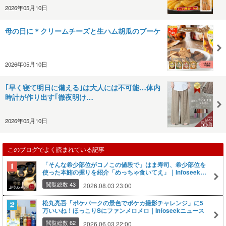
2026年05月10日
母の日に＊クリームチーズと生ハム胡瓜のブーケ
2026年05月10日
｢早く寝て明日に備える｣は大人には不可能…体内
時計が作り出す｢徹夜明け…
2026年05月10日
このブログでよく読まれている記事
「そんな希少部位がコノこの値段で」はま寿司、希少部位を
使った本鮪の握りを紹介「めっちゃ食いてえ」｜Infoseekニ
ュース
閲覧総数 43
2026.08.03 23:00
松丸亮吾「ポケパークの景色でポケカ撮影チャレンジ」に5
万いいね！ほっこりSにファンメロメロ｜Infoseekニュース
閲覧総数 62
2026.06.03 22:00