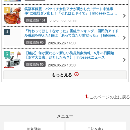
笑福亭鶴瓶 バツイチ女性アナが明かした“デート未遂事
件”に強烈ダメ出し！「それはヒドイで」｜Infoseekニュー
ス
閲覧総数 151
2025.06.23 23:00
「終わってほしくなかった」番組ランキング、国民的アイド
ル番組を抑えた1位は「あって当たり前だった」｜Infoseek
ニュース
閲覧総数 60
2026.05.26 14:00
【解説】何が変わる？新しい防災気象情報 5月28日開始
【あす大災害、だとしたら？】｜Infoseekニュース
閲覧総数 50
2026.05.26 10:00
もっと見る
このページの上に戻る
メニュー
新規登録
日記を書く