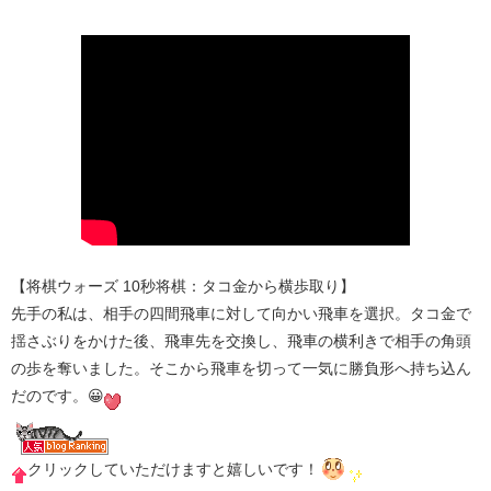
【将棋ウォーズ 10秒将棋：タコ金から横歩取り】
先手の私は、相手の四間飛車に対して向かい飛車を選択。タコ金で
揺さぶりをかけた後、飛車先を交換し、飛車の横利きで相手の角頭
の歩を奪いました。そこから飛車を切って一気に勝負形へ持ち込ん
だのです。😀
クリックしていただけますと嬉しいです！