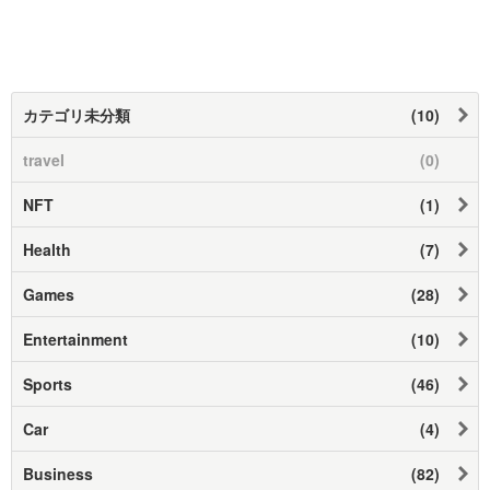
カテゴリ未分類
(10)
travel
(0)
NFT
(1)
Health
(7)
Games
(28)
Entertainment
(10)
Sports
(46)
Car
(4)
Business
(82)