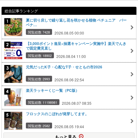
総合記事ランキング
夏に切り戻しで繰り返し花を咲かせる植物 ペチュニア バー
ベナ…
閲覧総数 7428
2026.08.05 00:00
【3,000ポイント進呈×抽選キャンペーン実施中】楽天でんき
で固定費見直し
閲覧総数 18902
2026.08.04 11:00
元気だったK子・心配なT子・せともの市2026
閲覧総数 2993
2026.08.06 22:54
楽天ラッキーくじ一覧（PC版）
閲覧総数 11198981
2026.08.07 08:35
フロックスのこぼれが発芽してます。
閲覧総数 2582
2026.08.05 19:44
もっと見る