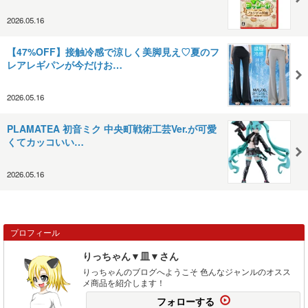
2026.05.16
【47%OFF】接触冷感で涼しく美脚見え♡夏のフ
レアレギパンが今だけお…
2026.05.16
PLAMATEA 初音ミク 中央町戦術工芸Ver.が可愛
くてカッコいい…
2026.05.16
プロフィール
りっちゃん▼皿▼さん
りっちゃんのブログへようこそ 色んなジャンルのオスス
メ商品を紹介します！
フォローする