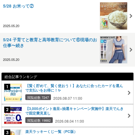
5/28 お米って②
2025.05.20
5/24 子育てと教育と高等教育について⑥現場のお
仕事〜続き
2025.05.20
総合記事ランキング
【賢く貯めて、賢く使おう！】あなたに合ったカードを選ん
で支払いをお得に！✨
閲覧総数 7247
2026.08.07 11:00
【3,000ポイント進呈×抽選キャンペーン実施中】楽天でんき
で固定費見直し
閲覧総数 19882
2026.08.04 11:00
楽天ラッキーくじ一覧（PC版）