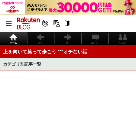
ホーム
前へ
次へ
コメント
シェア
上を向いて笑って歩こう ***オチない話
カテゴリ別記事一覧