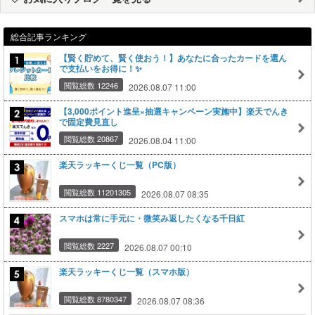
総合記事ランキング
【賢く貯めて、賢く使おう！】あなたに合ったカードを選ん
で支払いをお得に！✨
閲覧総数 12246
2026.08.07 11:00
【3,000ポイント進呈×抽選キャンペーン実施中】楽天でんき
で固定費見直し
閲覧総数 20867
2026.08.04 11:00
楽天ラッキーくじ一覧（PC版）
閲覧総数 11201305
2026.08.07 08:35
スマホは常に手元に・微笑み返したくなる千日紅
閲覧総数 2227
2026.08.07 00:10
楽天ラッキーくじ一覧（スマホ版）
閲覧総数 8780347
2026.08.07 08:36