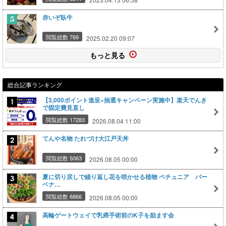
赤いぞ臥牛
閲覧総数 769
2025.02.20 09:07
もっと見る
総合記事ランキング
【3,000ポイント進呈×抽選キャンペーン実施中】楽天でんき
で固定費見直し
閲覧総数 17283
2026.08.04 11:00
てんや名物 たれづけ大江戸天丼
閲覧総数 5063
2026.08.05 00:00
夏に切り戻しで繰り返し花を咲かせる植物 ペチュニア バー
ベナ…
閲覧総数 6866
2026.08.05 00:00
高輪ゲートウェイで乳癌手術前のK子を励ます会