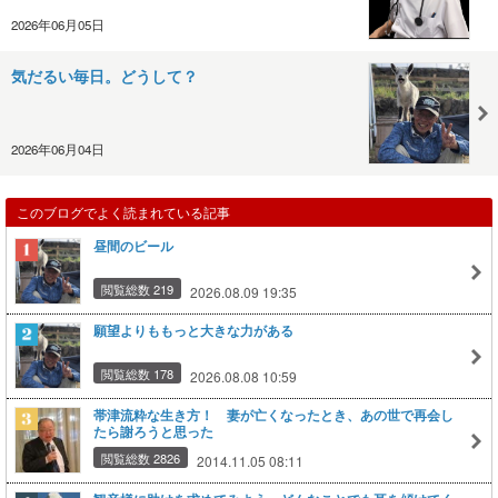
2026年06月05日
気だるい毎日。どうして？
2026年06月04日
このブログでよく読まれている記事
昼間のビール
閲覧総数 219
2026.08.09 19:35
願望よりももっと大きな力がある
閲覧総数 178
2026.08.08 10:59
帯津流粋な生き方！ 妻が亡くなったとき、あの世で再会し
たら謝ろうと思った
閲覧総数 2826
2014.11.05 08:11