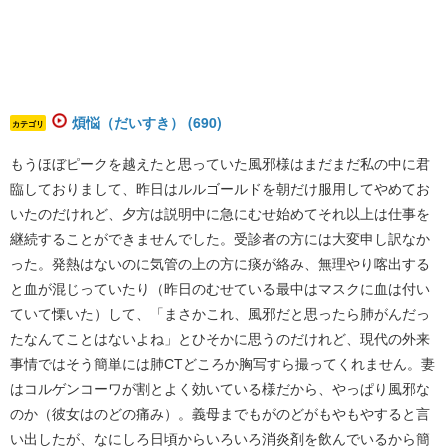
煩悩（だいすき） (690)
カテゴリ
もうほぼピークを越えたと思っていた風邪様はまだまだ私の中に君
臨しておりまして、昨日はルルゴールドを朝だけ服用してやめてお
いたのだけれど、夕方は説明中に急にむせ始めてそれ以上は仕事を
継続することができませんでした。受診者の方には大変申し訳なか
った。発熱はないのに気管の上の方に痰が絡み、無理やり喀出する
と血が混じっていたり（昨日のむせている最中はマスクに血は付い
ていて慄いた）して、「まさかこれ、風邪だと思ったら肺がんだっ
たなんてことはないよね」とひそかに思うのだけれど、現代の外来
事情ではそう簡単には肺CTどころか胸写すら撮ってくれません。妻
はコルゲンコーワが割とよく効いている様だから、やっぱり風邪な
のか（彼女はのどの痛み）。義母までもがのどがもやもやすると言
い出したが、なにしろ日頃からいろいろ消炎剤を飲んでいるから簡