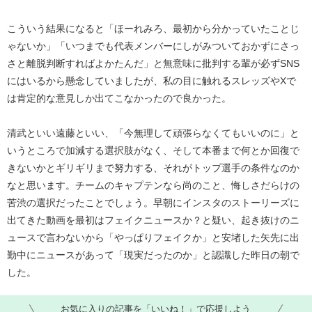
こういう結果になると「ほーれみろ、最初から分かっていたことじ
ゃないか」「いつまでも代表メンバーにしがみついておかずにさっ
さと離脱判断すればよかたんだ」と無意味に批判する輩が必ずSNS
にはいるから懸念していましたが、私の目に触れるスレッズやXで
は肯定的な意見しか出てこなかったので良かった。
清武といい遠藤といい、「今無理して頑張らなくてもいいのに」と
いうところで加減する選択肢がなく、そして本番まで何とか回復で
きないかとギリギリまで努力する、それがトップ選手の条件なのか
なと思います。チームのキャプテンなら尚のこと、悔しさだらけの
苦渋の選択だったことでしょう。早朝にインスタのストーリーズに
出てきた動画を最初はフェイクニュースか？と疑い、起き抜けのニ
ュースで言わないから「やっぱりフェイクか」と安堵した矢先に出
勤中にニュースがあって「現実だったのか」と認識した昨日の朝で
した。
お気に入りの記事を「いいね！」で応援しよう