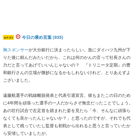
今日の褒め言葉 (935)
カテゴリ
胸スポンサー
が大分銀行に決まったらしい。急にダイハツ九州が下
りた後に頼んだみたいだから、これは何のかんの言って社長さんの
力だと言ってあげていいんじゃないの？ 『トリニータ定期』の豊
和銀行さんの立場が微妙になるかもしれないけれど、とりあえずよ
ございました。
遠藤航選手の戦線離脱発表と代表引退宣言。彼もまたこの日のため
に4年間を頑張った選手の一人だからさぞ無念だったことでしょう。
あの壮行試合で左足首を踏まれた姿を見たら「今、そんなに頑張ら
なくても良かったんじゃないか？」と思ったのですが、それでも代
表として残っていたし監督も初戦から出れると思うと言っていたか
ら安堵していましたが。