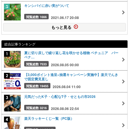
キンシバイに赤い実がついて
閲覧総数 1666
2021.06.17 20:08
もっと見る
総合記事ランキング
夏に切り戻しで繰り返し花を咲かせる植物 ペチュニア バー
ベナ…
閲覧総数 7533
2026.08.05 00:00
【3,000ポイント進呈×抽選キャンペーン実施中】楽天でんき
で固定費見直し
閲覧総数 19455
2026.08.04 11:00
元気だったK子・心配なT子・せともの市2026
閲覧総数 3216
2026.08.06 22:54
楽天ラッキーくじ一覧（PC版）