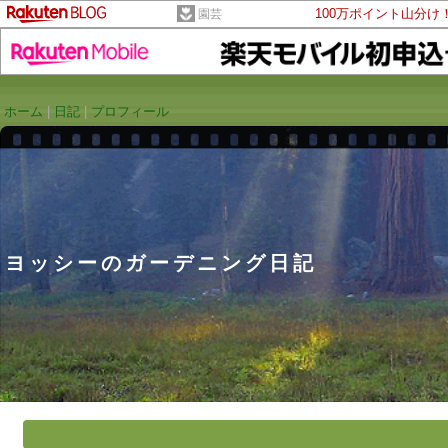
100万ポイント山分け
園芸
ホーム
|
日記
|
プロフィール
ヨッシーのガーデニング日記