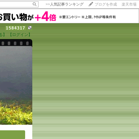
>>
人気記事ランキング
ブログを作成
楽天市場
1584317
る】
【ログイン】