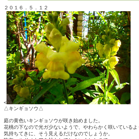
２０１６．５．１２
<
△キンギョソウ△
庭の黄色いキンギョソウが咲き始めました。
花桃の下なので光ガ少ないようで、やわらかく咲いているよ
気持ちてきに、そう見えるだけなのでしょうか。