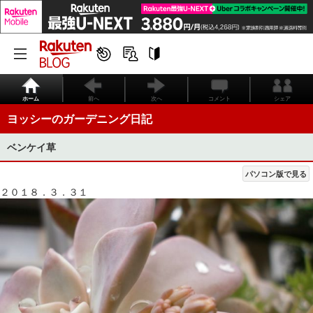
ホーム
前へ
次へ
コメント
シェア
ヨッシーのガーデニング日記
ベンケイ草
パソコン版で見る
２０１８．３．３１