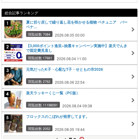
総合記事ランキング
夏に切り戻しで繰り返し花を咲かせる植物 ペチュニア バー
ベナ…
閲覧総数 7084
2026.08.05 00:00
【3,000ポイント進呈×抽選キャンペーン実施中】楽天でんき
で固定費見直し
閲覧総数 17661
2026.08.04 11:00
元気だったK子・心配なT子・せともの市2026
閲覧総数 2762
2026.08.06 22:54
楽天ラッキーくじ一覧（PC版）
閲覧総数 11198091
2026.08.04 09:38
フロックスのこぼれが発芽してます。
閲覧総数 2052
2026.08.05 19:44