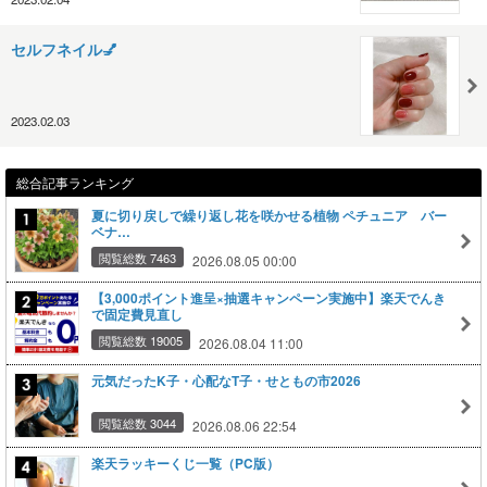
セルフネイル💅
2023.02.03
総合記事ランキング
夏に切り戻しで繰り返し花を咲かせる植物 ペチュニア バー
ベナ…
閲覧総数 7463
2026.08.05 00:00
【3,000ポイント進呈×抽選キャンペーン実施中】楽天でんき
で固定費見直し
閲覧総数 19005
2026.08.04 11:00
元気だったK子・心配なT子・せともの市2026
閲覧総数 3044
2026.08.06 22:54
楽天ラッキーくじ一覧（PC版）