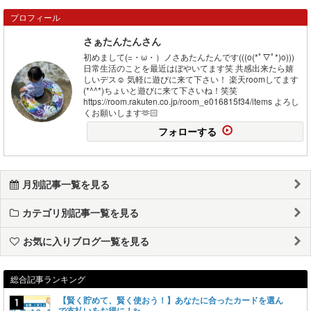
プロフィール
さぁたんたんさん
初めまして(=・ω・）ノさあたんたんです(((o(*ﾟ▽ﾟ*)o)))
日常生活のことを最近はぼやいてます笑 共感出来たら嬉
しいデス☺️ 気軽に遊びに来て下さい！ 楽天roomしてます
(*^^*)ちょいと遊びに来て下さいね！笑笑
https://room.rakuten.co.jp/room_e016815f34/items よろし
くお願いします🫶🏻
フォローする
月別記事一覧を見る
カテゴリ別記事一覧を見る
お気に入りブログ一覧を見る
総合記事ランキング
【賢く貯めて、賢く使おう！】あなたに合ったカードを選ん
で支払いをお得に！✨