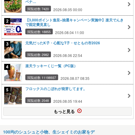
ベナ…
閲覧総数 7420
2026.08.05 00:00
【3,000ポイント進呈×抽選キャンペーン実施中】楽天でんき
で固定費見直し
閲覧総数 18855
2026.08.04 11:00
元気だったK子・心配なT子・せともの市2026
閲覧総数 2982
2026.08.06 22:54
楽天ラッキーくじ一覧（PC版）
閲覧総数 11198937
2026.08.07 08:35
フロックスのこぼれが発芽してます。
閲覧総数 2548
2026.08.05 19:44
もっと見る
100均のシュシュと小物、生シェイミのお家をデ