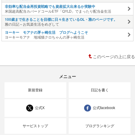
非効率な配当金再投資戦略でも資産拡大出来るか実験中
米国超高配当カバードコールETF「QYLD」でまったり配当金生活
100歳まで生きることを目標に日々生きているOL・雅のページです。
雅の日記～お気楽生活をめざして
ヨーキー モアナの茅ヶ崎生活 ブログへようこそ
ヨーキーモアナ 地域猫クロちゃんの茅ヶ崎生活
このページの上に戻る
メニュー
新規登録
日記を書く
公式X
公式facebook
サービストップ
ブログランキング