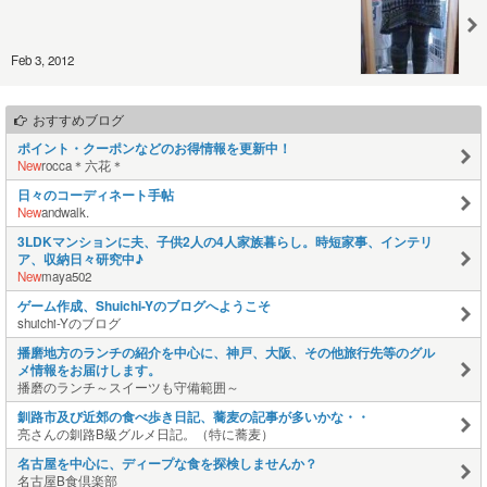
Feb 3, 2012
おすすめブログ
ポイント・クーポンなどのお得情報を更新中！
New
rocca＊六花＊
日々のコーディネート手帖
New
andwalk.
3LDKマンションに夫、子供2人の4人家族暮らし。時短家事、インテリ
ア、収納日々研究中♪
New
maya502
ゲーム作成、Shuichi-Yのブログへようこそ
shuichi-Yのブログ
播磨地方のランチの紹介を中心に、神戸、大阪、その他旅行先等のグル
メ情報をお届けします。
播磨のランチ～スイーツも守備範囲～
釧路市及び近郊の食べ歩き日記、蕎麦の記事が多いかな・・
亮さんの釧路B級グルメ日記。（特に蕎麦）
名古屋を中心に、ディープな食を探検しませんか？
名古屋B食倶楽部