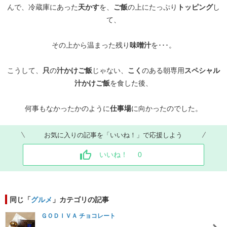
んで、冷蔵庫にあった
天かす
を、
ご飯
の上にたっぷり
トッピング
し
て、
その上から温まった残り
味噌汁
を･･･。
こうして、
只
の
汁かけご飯
じゃない、
こく
のある朝専用
スペシャル
汁かけご飯
を食した後、
何事もなかったかのように
仕事場
に向かったのでした。
お気に入りの記事を「いいね！」で応援しよう
いいね！
0
同じ「
グルメ
」カテゴリの記事
ＧＯＤＩＶＡ チョコレート