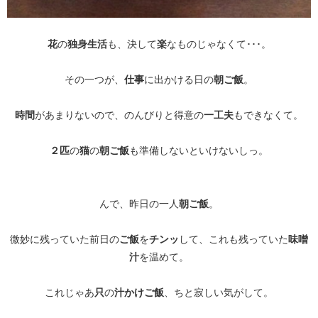
花
の
独身生活
も、決して
楽
なものじゃなくて･･･。
その一つが、
仕事
に出かける日の
朝ご飯
。
時間
があまりないので、のんびりと得意の
一工夫
もできなくて。
２匹
の
猫
の
朝ご飯
も準備しないといけないしっ。
んで、昨日の一人
朝ご飯
。
微妙に残っていた前日の
ご飯
を
チンッ
して、これも残っていた
味噌
汁
を温めて。
これじゃあ
只
の
汁かけご飯
、ちと寂しい気がして。