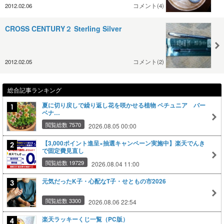
2012.02.06
コメント(4)
CROSS CENTURY２ Sterling Silver
2012.02.05
コメント(2)
総合記事ランキング
夏に切り戻しで繰り返し花を咲かせる植物 ペチュニア バー
ベナ…
閲覧総数 7570
2026.08.05 00:00
【3,000ポイント進呈×抽選キャンペーン実施中】楽天でんき
で固定費見直し
閲覧総数 19729
2026.08.04 11:00
元気だったK子・心配なT子・せともの市2026
閲覧総数 3300
2026.08.06 22:54
楽天ラッキーくじ一覧（PC版）