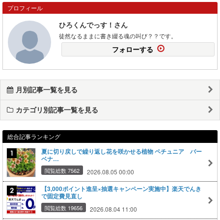
プロフィール
ひろくんでっす！さん
徒然なるままに書き綴る魂の叫び？？です。
フォローする
月別記事一覧を見る
カテゴリ別記事一覧を見る
総合記事ランキング
夏に切り戻しで繰り返し花を咲かせる植物 ペチュニア バー
ベナ…
閲覧総数 7562
2026.08.05 00:00
【3,000ポイント進呈×抽選キャンペーン実施中】楽天でんき
で固定費見直し
閲覧総数 19656
2026.08.04 11:00