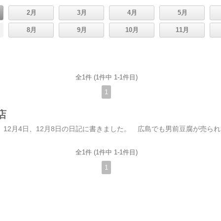
2月
3月
4月
5月
8月
9月
10月
11月
全1件 (1件中 1-1件目)
1
店
男前豆腐店について、12月4日、12月8日の日記に書きました。 広島でも男前豆腐が売られるようになり、府中町のダ
全1件 (1件中 1-1件目)
1