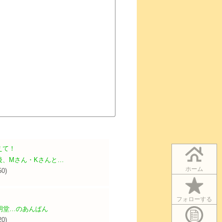
えて！
後、Mさん・Kさんと…
ホーム
50)
！
フォローする
明堂…のあんぱん
20)