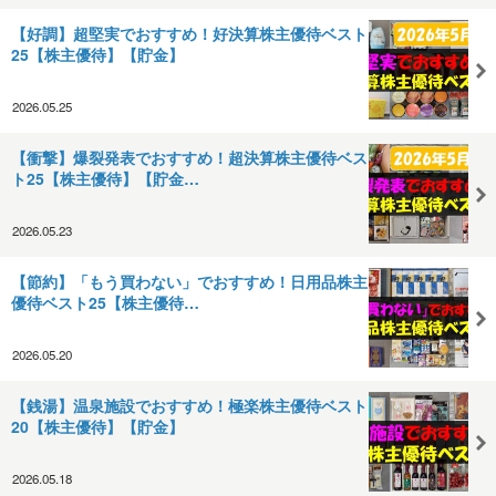
【好調】超堅実でおすすめ！好決算株主優待ベスト
25【株主優待】【貯金】
2026.05.25
【衝撃】爆裂発表でおすすめ！超決算株主優待ベス
ト25【株主優待】【貯金…
2026.05.23
【節約】「もう買わない」でおすすめ！日用品株主
優待ベスト25【株主優待…
2026.05.20
【銭湯】温泉施設でおすすめ！極楽株主優待ベスト
20【株主優待】【貯金】
2026.05.18