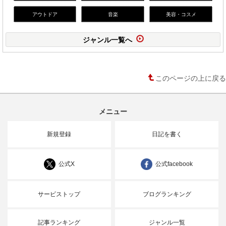
アウトドア
音楽
美容・コスメ
ジャンル一覧へ
このページの上に戻る
メニュー
新規登録
日記を書く
公式X
公式facebook
サービストップ
ブログランキング
記事ランキング
ジャンル一覧