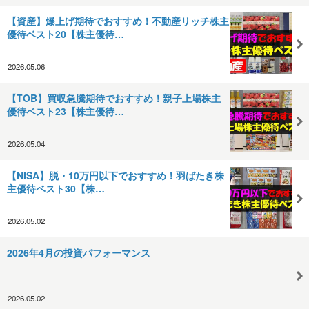
【資産】爆上げ期待でおすすめ！不動産リッチ株主
優待ベスト20【株主優待…
2026.05.06
【TOB】買収急騰期待でおすすめ！親子上場株主
優待ベスト23【株主優待…
2026.05.04
【NISA】脱・10万円以下でおすすめ！羽ばたき株
主優待ベスト30【株…
2026.05.02
2026年4月の投資パフォーマンス
2026.05.02