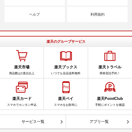
ヘルプ
利用規約
楽天のグループサービス
楽天市場
楽天ブックス
楽天トラベル
商品数は1億点以上
いつでも全品送料無料
簡単宿泊予約！
楽天カード
楽天ペイ
楽天PointClub
スマホでカンタン申込
スマホをお財布に
手軽にポイントを確認
サービス一覧
アプリ一覧