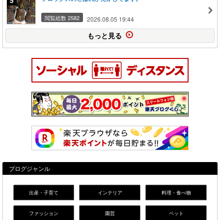
閲覧総数 2582
2026.08.05 19:44
もっと見る
ブログジャンル
出産・子育て
インテリア
料理・食べ物
ファッション
園芸
ペット