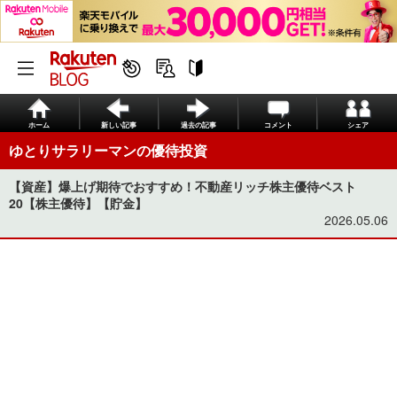
ホーム
新しい記事
過去の記事
コメント
シェア
ゆとりサラリーマンの優待投資
【資産】爆上げ期待でおすすめ！不動産リッチ株主優待ベスト
20【株主優待】【貯金】
2026.05.06