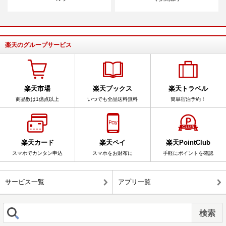
楽天のグループサービス
楽天市場
楽天ブックス
楽天トラベル
商品数は1億点以上
いつでも全品送料無料
簡単宿泊予約！
楽天カード
楽天ペイ
楽天PointClub
スマホでカンタン申込
スマホをお財布に
手軽にポイントを確認
サービス一覧
アプリ一覧