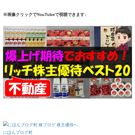
※画像クリックでYouTubeで視聴できます↓
にほんブログ村