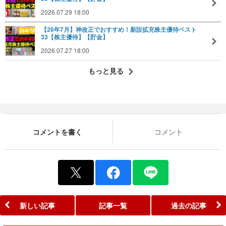
2026.07.29 18:00
【26年7月】神改正でおすすめ！新設拡充株主優待ベスト
33【株主優待】【貯金】
2026.07.27 18:00
もっと見る
コメントを書く
コメント
新しい記事
記事一覧
過去の記事