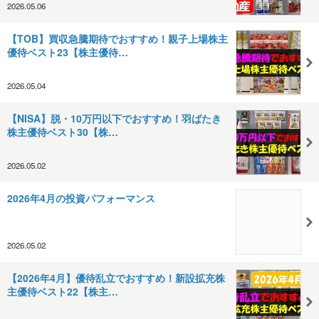
2026.05.06
【TOB】買収急騰期待でおすすめ！親子上場株主
優待ベスト23【株主優待…
2026.05.04
【NISA】脱・10万円以下でおすすめ！羽ばたき
株主優待ベスト30【株…
2026.05.02
2026年4月の投資パフォーマンス
2026.05.02
【2026年4月】優待乱立でおすすめ！新設拡充株
主優待ベスト22【株主…