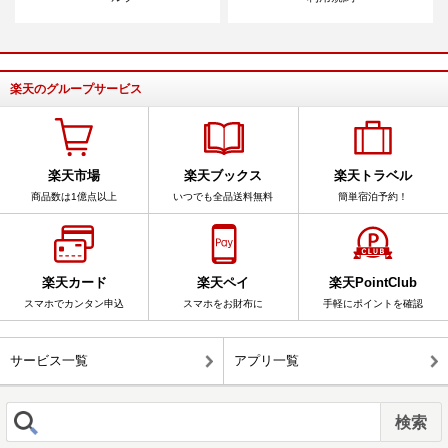
楽天のグループサービス
楽天市場
楽天ブックス
楽天トラベル
商品数は1億点以上
いつでも全品送料無料
簡単宿泊予約！
楽天カード
楽天ペイ
楽天PointClub
スマホでカンタン申込
スマホをお財布に
手軽にポイントを確認
サービス一覧
アプリ一覧