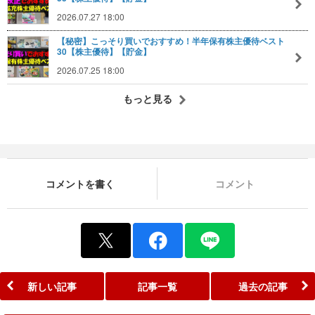
2026.07.27 18:00
【秘密】こっそり買いでおすすめ！半年保有株主優待ベスト
30【株主優待】【貯金】
2026.07.25 18:00
もっと見る
コメントを書く
コメント
新しい記事
記事一覧
過去の記事