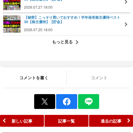
2026.07.27 18:00
【秘密】こっそり買いでおすすめ！半年保有株主優待ベスト
30【株主優待】【貯金】
2026.07.25 18:00
もっと見る
コメントを書く
コメント
新しい記事
記事一覧
過去の記事