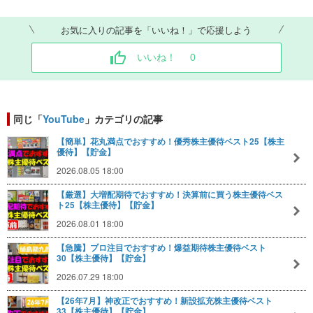
お気に入りの記事を「いいね！」で応援しよう
いいね！
0
同じ「
YouTube
」カテゴリの記事
【簡単】花丸満点でおすすめ！優秀株主優待ベスト25【株主
優待】【貯金】
2026.08.05 18:00
【厳選】大増配期待でおすすめ！決算前に買う株主優待ベス
ト25【株主優待】【貯金】
2026.08.01 18:00
【急騰】プロ注目でおすすめ！爆益期待株主優待ベスト
30【株主優待】【貯金】
2026.07.29 18:00
【26年7月】神改正でおすすめ！新設拡充株主優待ベスト
33【株主優待】【貯金】