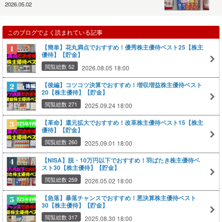
2026.05.02
このブログでよく読まれている記事
【簡単】花丸満点でおすすめ！優秀株主優待ベスト25【株主
優待】【貯金】
閲覧総数 52
2026.08.05 18:00
【後編】コツコツ決算でおすすめ！増収増益株主優待ベスト
20【株主優待】【貯金】
閲覧総数 271
2025.09.24 18:00
【革命】還元拡大でおすすめ！改革株主優待ベスト15【株主
優待】【貯金】
閲覧総数 260
2025.09.01 18:00
【NISA】脱・10万円以下でおすすめ！羽ばたき株主優待ベ
スト30【株主優待】【貯金】
閲覧総数 259
2026.05.02 18:00
【急落】暴落チャンスでおすすめ！悪決算株主優待ベスト
30【株主優待】【貯金】
閲覧総数 317
2025.08.30 18:00