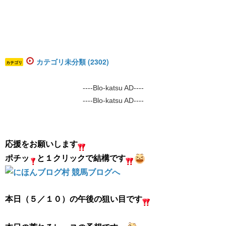
カテゴリ未分類 (2302)
カテゴリ
----Blo-katsu AD----
----Blo-katsu AD----
応援をお願いします
ポチッ
と１クリックで結構です
本日（５／１０）の午後の狙い目です