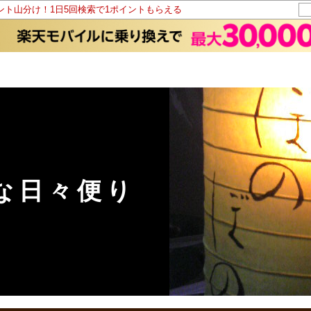
イント山分け！1日5回検索で1ポイントもらえる
な日々便り