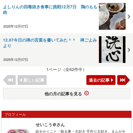
よしりんの四毒抜き食事に挑戦12月7日 鶏のもも
肉
2025年12月07日
12.07今日の禅の言葉を書いてみた＾＾ 禅ごよみ
より
2025年12月07日
1ページ（全62件中）
新しい記事
過去の記事
他の月の記事を見る
プロフィール
せいこう＠さん
絵をかくこと・観る事・大好き 手作り大好き。まんがを