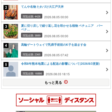
てんや名物 たれづけ大江戸天丼
閲覧総数 4426
2026.08.05 00:00
夏に切り戻しで繰り返し花を咲かせる植物 ペチュニア バー
ベナ…
閲覧総数 3889
2026.08.05 00:00
高輪ゲートウェイで乳癌手術前のK子を励ます会
閲覧総数 2365
2026.08.05 07:42
令和8年熊本地震による配送の影響について(2026/8/3更新)
閲覧総数 16886
2026.08.03 18:15
もっと見る