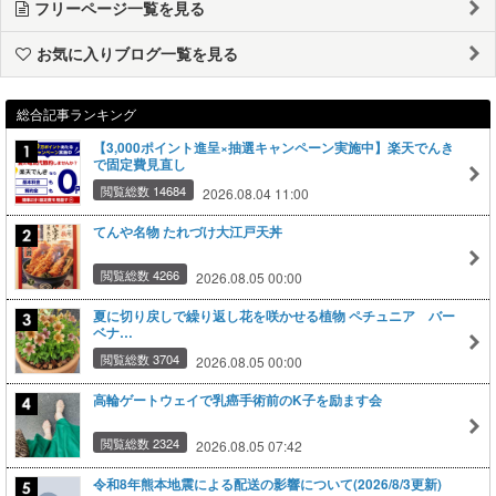
フリーページ一覧を見る
お気に入りブログ一覧を見る
総合記事ランキング
【3,000ポイント進呈×抽選キャンペーン実施中】楽天でんき
で固定費見直し
閲覧総数 14684
2026.08.04 11:00
てんや名物 たれづけ大江戸天丼
閲覧総数 4266
2026.08.05 00:00
夏に切り戻しで繰り返し花を咲かせる植物 ペチュニア バー
ベナ…
閲覧総数 3704
2026.08.05 00:00
高輪ゲートウェイで乳癌手術前のK子を励ます会
閲覧総数 2324
2026.08.05 07:42
令和8年熊本地震による配送の影響について(2026/8/3更新)