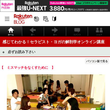
ホーム
前へ
次へ
コメント
シェア
感じてわかる！セラピスト・ヨガの解剖学オンライン講座
※ 必ずお読み下さい
パソコン版で見る
【 ミスマッチをなくすために 】