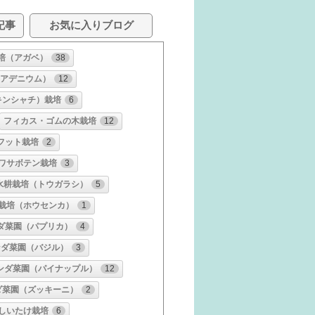
記事
お気に入りブログ
培（アガベ）
38
アデニウム）
12
キンシャチ）栽培
6
フィカス・ゴムの木栽培
12
フット栽培
2
ワサボテン栽培
3
水耕栽培（トウガラシ）
5
栽培（ホウセンカ）
1
ダ菜園（パプリカ）
4
ンダ菜園（バジル）
3
ンダ菜園（パイナップル）
12
ダ菜園（ズッキーニ）
2
しいたけ栽培
6