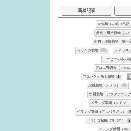
新着記事
未分類（以前の日記
多肉・塊根植物（エ
多肉・塊根植物（亀甲
モリンガ栽培
36
ディッキ
コーヒーの木の
アロエ鬼切丸（マルロ
マユハケオモト栽培
1
水耕栽培（オクラ）
7
水耕栽培（アクアポニッ
ベランダ菜園（レモン）
ベランダ菜園（アスパラガス）
ベランダ菜園（青じそ）
2
ベランダ菜園（マイ