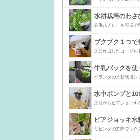
水耕栽培のわさ
ブクブク１つで
牛乳パックを使
水中ポンプと1
ビアジョッキ水