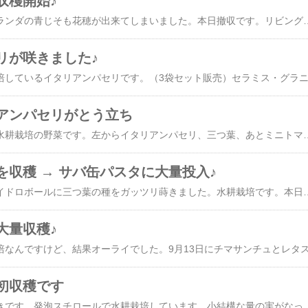
収穫開始♪
すっかり秋ですね。ベランダの青じそも花穂が出来てしまいました。本日撤収です。リビングで育てているベビーリーフがコンモリ収穫時期になりました。スプラウト栽培容器や１００均ショップで買った容器にハイドロボールで育てています。一番後ろの背の高い容器は・・・使わなくなったゴミ箱ですね（笑）ベビーリーフはハイドロボールと野菜の種、水だけで簡単に育ちます。室内だと虫も付きませんし、良いですよね～​レカトン（ハイドロボール） 2リットルサイズ​今回購入した種はこちら。トーホクの６種のイタリアンミックスというものです。​トーホク ベビーリーフ イタリアンミックス​このトーホクのイタリアンミック
リが咲きました♪
アンパセリがとう立ち
ベランダで育てている水耕栽培の野菜です。左からイタリアンパセリ、三つ葉、あとミニトマトとトウガラシですね。こちらはトウガラシの鷹の爪、昨年育てた株が冬越ししたものなんです。このまま夏まで育てて収穫を目指します。そして奥にあるのはミニトマトのレジナ、これも冬越しさせた２年目の株です。もう花芽っぽいのが付いてますが育ちますかね。。まぁ切り詰めながら夏に向けて育ててみます。こちらは昨年の冬に播種した三つ葉です。ずっと収穫し続けておりますが、なかなか減らない。。たくさん育つので持て余しぎみです（笑）これも三つ葉です。他にも土栽培の鉢植えが２株ほどあります。もう毎日三つ葉を食べている気がする（笑）培土はハイドロボールです。ハイドロボールは大粒よりも小粒の方が使いやすいように思います。​レカトン 小粒 2L 関東当日便​で、タイトルのイタリアンパセリです。いやー、伸びたわ（笑）この株も随分と長生きしています。苗を購入した日を調べたら2020年の10月でした。（この​記事​です）１年くらい土栽培でしたが、途中からプレステラ90＆セラミスで水耕栽培にしました。セラミスとの相性は良いみたいで元気に育っています
を収穫 → サバ缶パスタに大量投入♪
昨年の１２月初旬、ハイドロボールに三つ葉の種をガッツリ蒔きました。水耕栽培です。本日３月６日、ちょうど種まきから３カ月ですね。こんな感じです。真冬の水耕栽培はダメですね。とても育ちが遅いんです。ほとんど背丈が伸びませんね。。根っこは真っ白で綺麗です。寒くて背丈は伸びてませんが、生育は悪く無さそうです。込み合ってきてますので間引きも兼ねてひとまず初収穫としました。ざっと収穫してもこんな感じ。まだまだたくさん採れそうですね♪さて、どう食すか。。ふと台所を探ってみるとサバ缶がたくさん余ってます。これでパスタを作ってみることにしました♪パスタの作り方は楽天レシピに掲載しました。材料・分量などは​こちらから​どうぞ♪ https://recipe.rakuten.co.jp/recipe/1920035192/で、完成した本日のランチがこち
大量収穫♪
初収穫です
ベランダの食用ほうずきです。発泡スチロールで水耕栽培しています。小結構な量の実がなっています。黄色く色ずいてきた実は４～５日前から少しずつ収穫しています。こちらは土栽培の食用ほうずきです。小さい５号鉢ですが十分育ってます。食用ほうずきは小スペースでも育てやすいし、実もすぐに生りますし、簡単に育って良いですね♪​【大和農園】キャンディーランタン Sコート14粒​今日も2個ほど収穫しました。これで収穫した実が８個になりました。黄色くなったものを開けてみますね。おや、中はまだ少し緑っぽいかも。完熟とは言えなさそうですが、せっかくなので実食しましょう。なお。断面はこんな感じでした。肝心