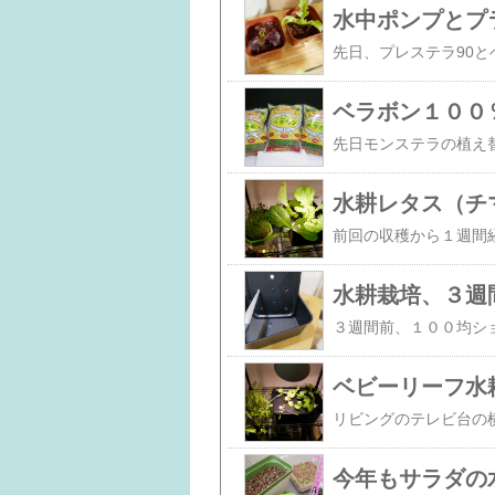
水中ポンプとプ
ベラボン１００
水耕レタス（チ
水耕栽培、３週
ベビーリーフ水
今年もサラダの