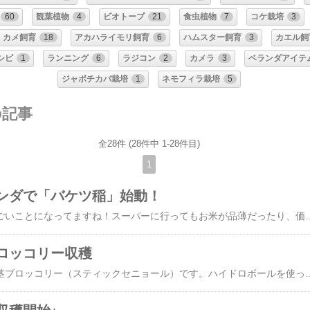
60
観葉植物
4
ビオトープ
21
食虫植物
7
コケ栽培
3
カメ飼育
18
アカハライモリ飼育
6
ハムスター飼育
3
カエル飼
シピ
1
ランニング
6
ラジコン
2
カメラ
3
ベランダアイテ
ジャボチカバ栽培
1
ネモフィラ栽培
5
の記事
全28件 (28件中 1-28件目)
1
ンダで「バケツ稲」始動！
最近の「米騒動」、すごいことになってますね！スーパーに行ってもお米が品薄だったり、価格が高騰してたり・・・。これはもう、自分の食べるお米は自分で作るしかない！と、一念発起。久しぶりにバケツ稲にチャレンジすることにしました。目指せ！自給自足ライフ！バケツ稲、そんなにハードルは高くありません。JAさんが個人向けに配布してくれている「バケツ稲づくりセット」がありますので。なんと、全国一律284円の送料を負担するだけで、最大5セットまでもらえちゃうんですよ。これはもう、やるしかないでしょ！種もみ、肥料、そして親切な育て方マニュアルまで送られてくるので初心者さんでも安心です。5月16日、わが家にも無事にセットが到着しました。さっそく5月16日に播種（種まき）を開始！その8日後の5月24日の写真です。ちゃんと発芽して、少しずつですが力強く育ってきました。ここからは太陽の光をたっぷり浴びて大きく育ってもらうため、少し用土を追加してベランダへ移動。本格的に育苗開始です！そして6月2日。苗もまぁまぁ大きくなったので、いよいよバケツへの定植（植え付け）作業に取り掛かります！今回、稲を育てるバケツとして選んだのは、カメさんやイモリさんの水換えに使っていた100均バケツ。はい、中古品です。お値段もたったの100円でした
ロッコリー収穫
ベランダで育てている茎ブロッコリー（スティックセニョール）です。ハイドロボールを使って水耕栽培チックに育てているのですが、なかなか大きく育ちませんでした。真冬の屋外水耕栽培はやはり無理があったのかも。。まだ小さい蕾ですが花が咲きそうなので収穫しました。ベランダで冬越しチャレンジに挑戦していたこの２株、さすがに室内に取り込むことにしました。左から蚊連草（センテッドゼラリウム）、ゴールデンポトスです。もう限界ですよね。。よく頑張りました。リビングへ移動です。アガベも全て室内に取り込みますが、エケベリアはずっとベランダで良いみたいです。寒さで葉がぎゅっと締まってきていずれも綺麗です♪グラパラリーフ（≒朧月）も屋外で問題ないですね。あと以外にも