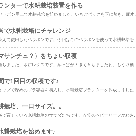
ランターで水耕栽培装置を作る
先日、プレステラ90とベラボン用土で水耕栽培を始めました。いちごパックを下に敷き、腰水を使った「なんちゃって水耕栽培」です。記事は​これ​ですね。で、まぁこれでも十分に育つのかな。。とは思っているのですが、もっと効果的に育つよう水中（液体培地）に酸素を送りこみたいなと考えました。根っこが酸欠にならないよう、水を動かしたいと思ったのです。一番手っ取り早い解決手段は エアーポンプ ＋ エアーストーン です。これは定番ですよね。​水作 水心 SSPP−3S（エア量ダイヤル調整式） 45〜60cm水槽用エアーポンプ おまけ付き 関東当日便​​いぶきエアストーン セラミックエアストーン 丸 直径18 ＃100 エアーストーン 関東当日便​この組み合わせは一つ前の​水耕栽培​で実施済、効果もあることが分かっています。ただ、エアーポンプは現在全て稼働中でして・・・残念。３台目を購入しても良いんですが、何かで代替できないかなぁ～と探したところ、未稼働の水中ポンプが見つかりました。​汎用ミニ水中ポンプ USB駆動 小型ブラシレスポンプ 静音設計 流量120L/h 最大揚程：約0.5m 省電力仕様 ミニウォーターポンプ USB噴水ポンプ 水槽内の循環に LST-PAD500USB​よし、これを使ってみよう。。そして液体培地のいちごパックの代替は リッチェル の ミエルノＰｌｕｓプランター にしました。先月まで小かぶを育てていたプランターですが、ちょうど収穫が終わって洗って干していたためです。​リッチェル ミエルノPlusプランタ
％で水耕栽培にチャレンジ
先日​モンステラの植え替え​で使用したベラボンです。今回はこのベラボンを使って水耕栽培をやってみることにしました。​フジック あく抜きベラボン 4L​使用したベラボンのサイズはSサイズです。前回と同じく、水に浸してから使用します。セルトレーに普通に種を蒔いて育った苗です。今回はこちらの苗を水耕栽培にしていきます。​タキイ 根巻防止セルトレー 72穴(3枚組)​一旦セルトレイから苗を抜いて、水でキレイに洗って用土を落としました。植え替えする容器はこちらです。穴の開いていない陶器ですね。こちらにベラボン１００％で植え付けます。はい、完成です。ってこれ水耕栽培って言えるのかな？？液体培地が無いので水耕栽培っぽくないですね。。と言うことでやり直し。。食器棚で何か使えそうなのないかなぁ～と物色してみたところ、ビールを買った時におまけで付属していたガラスのジョッキを発見しました。セルトレイにベラボン１００％で苗を植え付け、ジョッキとドッキングさせてみました。これ、どうでしょうか？お、これいいかもしんない。後で液体肥料を追加してみます♪​ハイポニカ 液体肥料 500ml セット（A液・B液/各500ml） 水耕栽培にも畑にも 野菜にも花にも万能肥料 野菜 栽培 室内 花 畑 液肥 水耕栽培 土耕栽培 家庭菜園 協和 プロ​他にも余っている容器を探したところ、ハロウィンの容器を発見。そちらには小さい苗をINしてみま
マサンチュ？）をちょい収穫
​前回の収穫​から１週間経ちました。水耕レタスです。葉っぱが大きく育ちましたね。もう収穫せねば。。今日の朝ごはん用に４枚だけ収穫です。ん？これって今更気づいちゃったんだけど、レタスじゃなくてサンチュ？先週、焼肉きんぐでサンチュ頼んだのもあって、今朝になってそれに似ていることに気づきました（笑）そういや種まきのとき、ミックスレタスだけじゃなくて、チマサンチュとか小カブ、サラダ春菊あたりの種も撒いたんだった。すっかり忘れてました。。こやつらはサンチュっぽいですね。レタス改めてサンチュに訂正します。すいません。そして今朝はサラダではなく、パンに挟んでの朝食にしました！完全屋内の水耕栽培は初めてですが、順調に育っていますね♪やはりブクブク（エアポンプ＆エアストーン）の力かな？ブクブクを入れてから葉っぱの調子も良いし、根っこも思いのほか増えてきたように思います。エアポンプですが、私はベタ水槽にもエアーを分配しているため、大きいタイプを使っています。水心の 
間で1回目の収穫です♪
３週間前、１００均ショップで深めのプラ容器を購入し、水耕栽培プランターを作成しました。こんな感じで容器の蓋に穴を開けるところから作成しております。穴あけは結構大変でした。ドライバーをチャッカマンで熱して、その熱でプラ容器に穴を開け、ダイヤモンドヤスリを駆使してグリグリと穴を大きくしました。その穴に種まきしておいたミックスレタスの苗をスポンジでくるんで一つ一つ固定していきます。容器の中には水をいっぱいに入れ、液肥（微粉ハイポネックス）も少量だけ投入しておきました。液肥はこの微粉ハイポネックスを使いました。​微粉ハイポネックス 500g​苗は小さいので慎重に扱います。根っこを切らないように、そっとですね。​水耕栽培 スポンジ 葉菜用培地 300個 ホームハイポニカ 自作 種まき スポンジ ウレタン 培地 【あす楽】​スポンジで包んで穴に差し込むだけ。ティッシュペーパーとかでもいけるのかも？こんな感じです。この水耕栽培セッティングを行ったのが３週間前の話です。それ以降は室内LEDライトの下で管理しました。設置から２週間後が下の画像です。右側の容器です。
耕栽培、一口サイズ。。
リビングのテレビ台の横で育てている水耕栽培のサラダたちです。左側のベビーリーフがわさわさしてきて見苦しくなってきましたので収穫することにしました。なんかひょろひょろしてますね。室内LEDライトのみだと光量不足なのかしら。。それとも空気の循環が悪いのがダメなのかな。。ひとまず今回は全部収穫しました。お皿に入れるとボリューム少ないですね。一口でいけそう（笑）味は悪くないですが、もっと生育が良くなるようにしたいですね。LEDライトがもっと良く当たるようにレイアウトを工夫するとか、液肥を入れたり、水替えしたり、扇風機で空気を循環させるとかでしょうか。。あ、エアーポンプ（ぶくぶく）で酸素を送るのをやってみても良いかも。。これから色々と試してみます！​水作 水心 SSPP−3S（エア量ダイヤル調整式） 45〜60cm水槽用エアーポンプ おまけ付き 関東当日便​​いぶきエアストー
水耕栽培を始めます♪