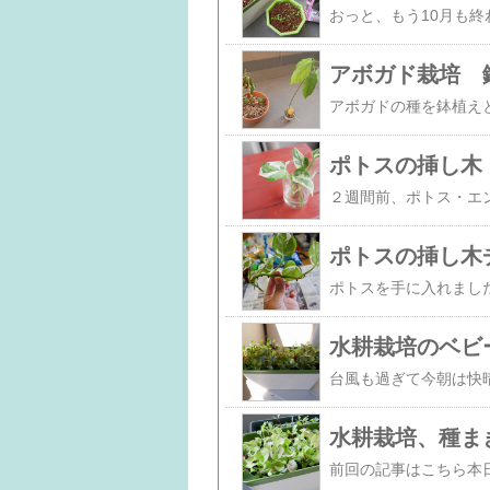
アボガド栽培 
ポトスの挿し木
ポトスの挿し木
水耕栽培のベビ
水耕栽培、種まき