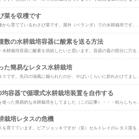
び菜を収穫です
発泡スチロール容器で種から育てているわさび菜です。屋外（ベランダ）での水耕栽培です。かなり大きく育ちましたので外葉を収穫することにしました♪​【からしな】わさび菜 【中原採種場】（6ml）野菜種[春まき][秋まき]​実はわさび菜を収穫して料理するのは今回が初めて。さて、どう料理してやろうか？？？わさび菜の葉っぱの触感は水菜に似ている感じがありますが、水菜よりもしっかりしていて堅いですね。このまま生野菜として食べるのはちょっと厳しいかな・・・。菜の花やホウレンソウのように、一度湯がいてから食べてみるのが良さそうです。真ん中の葉っぱは収穫せずに数枚残します。引き続き育ってもらって、あと１～２回は収穫させてもらいますので♪収穫した葉っぱは十数枚です。これを熱湯でさっと湯がき
複数の水耕栽培容器に酸素を送る方法
先日作成した​ヨーグルト水耕栽培容器​に酸素を供給したいと思います。容器の蓋の部分に穴を空けて、エアーチューブコネクタを嵌め込み、エアーストーンをセットすればシステムは完成です。試し運転をしたところ、ガッツリ酸素が供給されました。いやー、簡単簡単。あまりにも簡単に作れてしまうので、勢いあまって他の容器にもエアーストーンを次々とセットしてしまいました。。気が付いたらエアーストーン付きの水耕栽培容器を４つも作成していて、既にあった１つを加えて全部で５つになってしまいました（笑）こんなにたくさん作ってしまった。。たくさん容器を作ってしまいましたが、ブクブク（エアーポンプ）はできれば１つで済ませたいです。二股のエアチューブコネクターで容器同士を接続し、１台のエアーポンプからすべての容器にエアーが送れるようにしてみました。さて、1台のエアーポンプでこれら５つのエアーストーンから泡を出すことはできるのだろうか？？？半信半疑ながら、まずは溺愛している水心のエアーポンプ、SSPP-3Sで試してみます。これです。このSSPP-3Sはダイヤルでエアーの排出量が調節でき、かつ静音であるという、水心のエアーポンプの中でもバランスの良い人気モデルです。僕はこの３Sを２台保有しており、60㎝カメ水槽と25㎝アベニー水槽で使用しています。ホント、おススメのエアーポンプなんです。​水作 水心 SSPP−3S（エア量ダイヤル調整式） 45〜60cm水槽用エアーポンプ おまけ付き 関東当日便​で、実際にチューブに繋いでSSPP-3Sからエアーを送ってみたのですが・・・ダメでした！！！残念ながら３Sではパワー不足のようですエアーダイヤルを最強にしてみても、３つのエアーストーンからしか泡が出ませんでした。カタログによると３Sの最大吐出量は2,500cc/分とのことですので、５つのエアーストーンを動かすにはそれ以上の吐出量が必要ということです。ちなみに一つ上のグレード、２Sでしたら最大吐出量が3,500㏄/分とのことですので、動くのかもしれません。​エアポンプ人気定評NO1 水作 水心 SSPP−2S​まぁ実はそんなこともあろうかと、パワータイプのエアーポンプを既に仕込んでおりました♪そんなのお見通しなのだ。新しい相棒はこちら、Kimlontonの HQ-602 という製品です。​Kimlonton酸素エアーポンプ 水槽用ポンプ エアーポンプ水槽用 Q7/HQ-602 低騒音 3W 2つ吐出口の酸素ポンプ 2X2.5L/min 排
った簡易なレタス水耕栽培
ベランダの水耕栽培レタスです。先日の強風に煽られたのか、やばいくらいに折れかけてました（笑）手で戻してみました。まだ茎は折れてなさそうです。ちょっと前まではこんな感じで育っていたんですよ。外葉から少しづつ収穫してますが、茎もかなり伸びてますし、そろそろバランス的に限界かも。。ひとまず割り箸で応急処置（添え木）してみました。いけるところまで頑張ってもらおう♪養液を交換するついでに根っこの状態を確認してみました。あまり伸びてないですね。こんな感じ。この水耕栽培容器、実は牛乳パックなんですよ。作り方は簡単なので紹介しますね。牛乳パックをきれいに洗って100均ショップなどで売っているリメイクシートを貼って切るだけ。それで完成です。なんとも安上がり＆簡単ですね♪牛乳パックを用意し、リメイクシートをくるくる貼って好みのサイズで切るだけ、完成です♪​壁紙 シール diy ルームファクトリー＼総レビュー5000突破シリーズ／1m リメイクシート 白 防水 キッチン 部屋 リビング かわいい 北欧 インテリア 木目 レンガ 大理石 無地 グレー のり付き アクセント クロス カッティングシート 補修​​はがせる壁紙 ウォールステッカー 壁紙 シール はがせる カッティングシート 木目 レンガ 無地 ウォールシート リメイクシート 1m価格​そしてなんと、この牛乳パックにはプレステラ90がドンピシャでドッキングするのです！水耕栽培容器としてはもちろんですし、アガベやパキポディウム、食虫植物などの腰水栽培にも活用できますよ♪ということでプレステラ90はとても便利なので大量に購入しちゃいました。​プレステラ90（68個セット）プラスチック鉢 2.5号鉢 実生 育苗 多肉植物 サボテン​あと、水耕栽培をするには液肥が必要です。私は微粉ハイポネックスを使っています
00均容器で循環式水耕栽培装置を自作する
先月からビアジョッキを使った簡易的な水耕栽培をしてました（​この記事）・・・枯らしちゃいました栽培当初は順調でしたが、徐々に葉っぱが萎れてきて、最終的には枯れました。。チーン。。ガッツリ日光を当てて「お湯耕栽培」にしてしまったり（笑）、水替えをサボって２～3日放置しちゃったのがマズかったです。毎日ちゃんと水替えをし、適切な場所に置き、適切に液肥を与えていればまた違った結果にはなっていたかと思います。簡易容器を使った水耕栽培は導入こそ簡単ですが、維持が難しいことを痛感しました。はい、ビアジョッキ水耕栽培はこれにて終了です。ちなみに同時期にスタートさせた水耕栽培用プランターは無事に育っています。外葉から少しずつ収穫してます♪​リッチェル ミエルノPlusプランター 27型 グリーン プランター 底面給水 室内園芸 関東当日便​水耕栽培って調べてみるとなかなか奥が深くて面白いですね。ジョッキ水耕栽培が枯れてしまった要因として「酸素不足」が大きいように思いました。前回、ブクブクを使った簡易的な水耕栽培装置（初号機）でチマサンチュを大量収穫しましたが、あれはやはり水中に酸素をたくさん供給できていたのが良かったのだと思います。（初号機の記事は​こちら）初号機は室内で小さいレタス程度を育てるのに向いていますが、ミニトマトなどの野菜も水耕栽培で育ててみたいと思うようになりました。今回は水中ポンプを使った循環式水耕栽培装置（二号機）を製作したいと思います。さっそくですが100均で蓋つきの容器を購入しました。そして蓋の部分に苗をセットするための大きめの穴を空けていきます。プレステラ90が２つセットできるようにサイズを測ってマジックで線を引きました。このサイズのプラスチックを切っていくのは大変ですね。ホットナイフという道具を新たに購入してみました♪​goot グット ホットナイフ HOT-60R​このホットナイフ、はんだごての先端にカッターを付けたものなんですね。
耕栽培レタスの危機
リビングの窓際でレタスを育てています。ビアジョッキですが（笑）セルトレイのレタス苗をビアジョッキにドッキングしたのが１週間前でした、こちら​ですね↓そして早くも１週間が経ちまして、本日のジョッキレタスはこちらです↓ぎゃー！ 葉っぱがしおしおではありませんか！！どうやら窓からの陽射しが強烈すぎてジョッキの水がお湯になっていた模様ですジョッキ部分（液体培地）は遮光しないとやっぱダメですか～このままだと藻も生えてきますしね。。急いでカーテンを閉めてやり過ごします。幸いダメージは軽傷のようです。け、軽傷かな、うん、大丈夫だよ。。少し時間を置いて様子をみてみたところ、ちょっとずつ葉っぱが復活してきました♪良かったっす。。１週間ほど経ったので根っこも出てきていますね。よしよし♪せっかくですので、大きくなった外葉は収穫してしまいましょう。真ん中だけ残します。こうしておけば何度も何度も収穫ができますからね♪ついでに他の水耕栽培のレタスたちも収穫します。スプラウトファーム＋ハイドロボールで育てている水耕栽培レタスは根っこがいっぱいでした。液体培地はやはり遮光していないため、緑色になっています。藻の発生ですね。見た