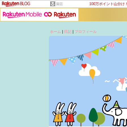
100万ポイント山分け
園芸
ホーム
|
日記
|
プロフィール
～べ