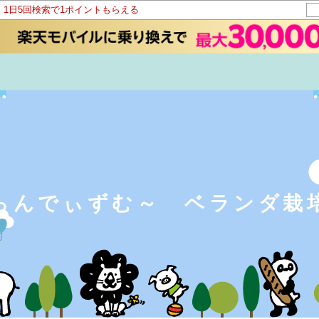
！1日5回検索で1ポイントもらえる
らんでぃずむ～ ベランダ栽