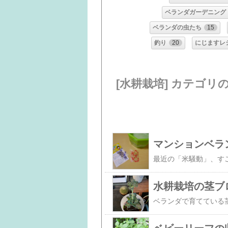
ベランダガーデニング
ベランダの虫たち
15
釣り
20
にじますレ
[水耕栽培] カテゴリ
マンションベラ
水耕栽培の茎ブ