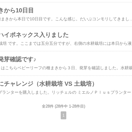
きから10日目
水耕栽培、​9月19日の種まき​から本日で10日目です。こんな感じ。だいぶコンモリしてきました♪同時期に開始した土栽培はこちら。こちらも順調に育っているように思います。今のところ、水耕栽培も土栽培も五分五分ってところですね♪​【プランター】 スプラウトファーム12型 容器のみ （郵便配送商品）​​リッチェル ベビーリーフプランター27型N アイボリー(IV)/ダークグレー(DG)Richell プラスチック
ハイポネックス入りました
本日の 水耕栽培 VS 土栽培 です。ここまでは五分五分ですが
発芽確認です♪
チャレンジ（水耕栽培 VS 土栽培）
全28件 (28件中 1-28件目)
1