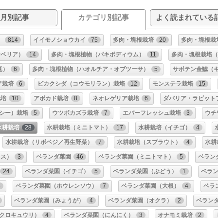
月別記事
カテゴリ別記事
よく読まれている
）
814
イイモノショウカイ
75
多肉・塊根栽培
20
多肉・塊根栽
ケベリア）
14
多肉・塊根植物（パキポディウム）
11
多肉・塊根栽培（
竜）
6
多肉・塊根植物（ハオルチア・オブツーサ）
5
サボテン金鯱（
ア栽培
6
ビカクシダ（コウモリラン）栽培
12
モンステラ栽培
15
栽培
10
アボカド栽培
8
ネオレゲリア栽培
6
ダバリア・ラビット
シー）栽培
5
ウツボカズラ栽培
7
エバーフレッシュ栽培
3
ウチ
水耕栽培
28
水耕栽培（ミニトマト）
17
水耕栽培（イチゴ）
4
水耕栽培（リボベジ／再生野菜）
7
水耕栽培（スプラウト）
4
水耕
クス）
3
ベランダ菜園
46
ベランダ菜園（ミニトマト）
5
ベラン
24
ベランダ菜園（イチゴ）
5
ベランダ菜園（ぶどう）
1
ベラ
8
ベランダ菜園（ホウレンソウ）
7
ベランダ菜園（大根）
4
ベラ
ベランダ菜園（みょうが）
4
ベランダ菜園（オクラ）
2
ベラン
クロキュウリ）
4
ベランダ菜園（にんにく）
3
オナモミ栽培
2