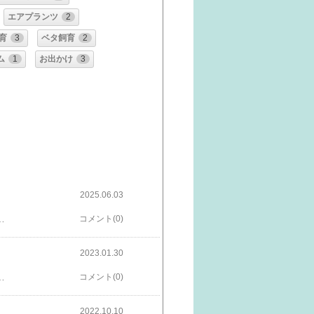
エアプランツ
2
育
3
ベタ飼育
2
ム
1
お出かけ
3
2025.06.03
のでこのバケツが泥まみれになろうが全然へっちゃらなのです。さて、バケツなんかよりもここで肝心なのが土づくりですよね。JAのマニュアルには「黒土6：赤玉土（中粒）3：鹿沼土（小粒）1」の割合で混ぜるのが理想、と書いてありました。ネットで調べても全く同じ結果です。「黒土…？そんなもの、うちにはないぞ！」我が家にあるのは、赤玉土の中粒と鹿沼土の中粒のみ。よし、ここはもう、この2つで勝負するしかない！だいたい6対4くらいの割合で混ぜてみることにしました。さあ、いざバケツに水を加えて混ぜ混ぜ…していくと・・・あれ？あれれ？なんか、ほぼ鹿沼土じゃないか！？（笑）どうやら赤玉土と鹿沼土では比重が違うみたいで、軽い鹿沼土が上に浮いてきてしまうんですよね。うーん、全然混ざった感じはしないし、JAのマニュアルにあるような泥状にもなっていませんが、まあ、気にしない気にしない！これもまた一興です。肥料もパパっと混ぜ込んで、いよいよこの適当な用土に苗を植え付けていきます。こ、こんな感じでいいのかな？こんな雑な育て方で果たして無事に美味しいお米が収穫できるのか…？次回の記事があることを祈りつつ、どうか応援してくださいね！乞うご期待です！​稲苗 稲の苗 田植え苗 苗 ベランダ稲 学校田 苗 米作り苗
コメント(0)
2023.01.30
食虫植物が屋外で頑張っています。睡蓮鉢で腰水管理しているハエトリソウとムシトリスミレです。このまま冬越しできそうな予感♪ベビーリーフは夏だろうが冬だろうが安定して育ちますね。冬は虫が付かないのがいいです。そろそろ収穫します♪記事がいいねと思った方はポチっと応援のほどよろしくお願いします！にほんブログ村いつも応援ありがとうございます！励みになります（ ＾ω＾）ベランダ菜園ランキング​野菜セット500g 送料無料 水耕栽培 伊勢志摩産 生野菜 農家直送 おかげ野菜5種類＋おまけ野菜2袋詰め合せ サラダ 野菜詰め合わせ おまかせ お試し セット お試しセット レタス ベビーリーフ 産地直送 おかげ野菜 やさい JGAP認証農場
コメント(0)
2022.10.10