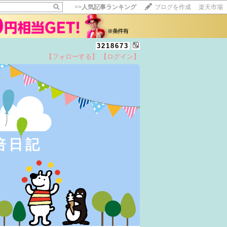
>>
人気記事ランキング
ブログを作成
楽天市場
3218673
【フォローする】
【ログイン】
培日記