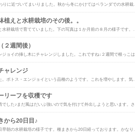
おっと、もう10月も終わりに近づいてまいりました。秋から冬にかけてはベランダでの水耕栽培がおススメです。美味しいサラダが食べれますよ♪昨年は​こんな感じ​で収穫していました。今年も同様にチャレンジということで、早速種を蒔いていました。発芽しましたのでご報告です。左側の水耕栽培の容器はリッチェルの ミエルノＰｌｕｓプランターです。​リッチェル ミエルノPlusプランター 27型 グリーン プランター 底面給水 室内園芸 関東当日便​水耕栽培用のプランターで上下がセパレートするので便利です。上の
鉢植えと水耕栽培のその後。。
アボガドの種を鉢植えと水耕栽培で育てていました。下の写真は１か月前の８月の様子です。左側の鉢植えのアボガドは枯れてきてしまってますね。かなりの猛暑の中、鉢を日向にガンガン出してしまっていたこと、水やりが不足していたこと、が枯れてしまった原因かなと思います。実は用土も水はけのよいサボテン用で植えてしまっていました。。そして今日の状態はこちらです。鉢植えは完全に葉っぱが落葉。ただ、まだ幹はしっかりしてるんですよね。復活もある？ちなみに鉢植えの株元でスクスク育っているのはアデニウム・アラビカムです。多湿が苦手な植物ですので、アボガドには申し訳ないけど、水やりが控え目になってしまっていました。アボガドを取るか、アラビカムを取るかの選択でしたので・・・。この鉢植えは今日からアラビカム鉢と命名します（笑）で、水耕栽培のアボガドの方ですが、こちらもかな
（２週間後）
２週間
チャレンジ
ポトスを手に入れました。ポトス・エンジョイという品種のようです。これを増やします。気根が出ている箇所でバッサリやっちゃいます。まずは普通に水差しを作りました。小さなハンキングプランター（ハンキングポット？）を買っておいたので、そちらにINしてみました。ベランダのガーデンラックに吊り下げるとこんな感じです。まだ葉っぱが少ないので不格好ですが、たくさん葉っぱが茂っていけばカッコよくなると思います♪​【送料無料】 ポトス | エピプレムヌム 黄金カズラ ゴールデンポトス 観葉植物 観葉 植物 珍奇植物 珍奇 珍しい つる性植物 つる性 ハンギング 吊るす 吊り下げ インテリア プレゼント かわいい おしゃれ おうち時間 グリーン アートプランツ​水差しだけでは芸が無いので、水苔VerとハイドロカルチャーVerも作ってみました。こっ
ーリーフを収穫です
台風
から20日目♪
前回の記事は​こちら​本日早朝の水耕栽培の様子です。種まきから20日経っております。かなりコンモリしてきましたね。間引きが必要なのかもしれませんが、面倒なのでこのまま放置です。土栽培はこんな感じになっています。水耕栽培よりも若干生育は遅いようでした。また、ミックス種のため、育っている品種