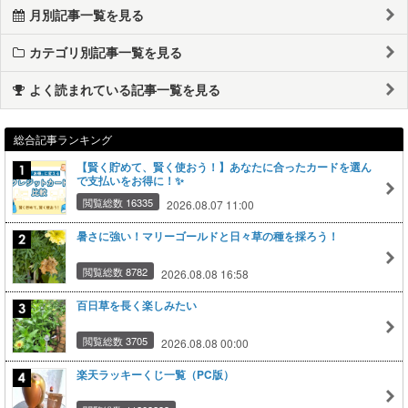
月別記事一覧を見る
カテゴリ別記事一覧を見る
よく読まれている記事一覧を見る
総合記事ランキング
【賢く貯めて、賢く使おう！】あなたに合ったカードを選ん
で支払いをお得に！✨
閲覧総数 16335
2026.08.07 11:00
暑さに強い！マリーゴールドと日々草の種を採ろう！
閲覧総数 8782
2026.08.08 16:58
百日草を長く楽しみたい
閲覧総数 3705
2026.08.08 00:00
楽天ラッキーくじ一覧（PC版）