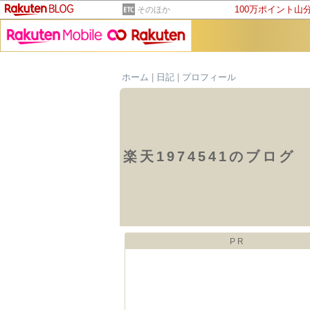
100万ポイント山
そのほか
ホーム
|
日記
|
プロフィール
楽天1974541のブログ
PR