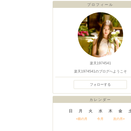
プロフィール
楽天1974541
楽天1974541のブログへようこそ
フォローする
カレンダー
日
月
火
水
木
金
<前の月
今月
次の月>