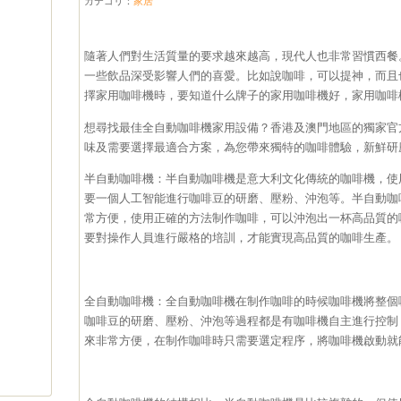
カテゴリ：
家居
隨著人們對生活質量的要求越來越高，現代人也非常習慣西餐
一些飲品深受影響人們的喜愛。比如說咖啡，可以提神，而且
擇家用咖啡機時，要知道什么牌子的家用咖啡機好，家用咖啡
想尋找最佳
全自動咖啡機家用
設備？香港及澳門地區的獨家官
味及需要選擇最適合方案，為您帶來獨特的咖啡體驗，新鮮研
半自動咖啡機：半自動咖啡機是意大利文化傳統的咖啡機，使
要一個人工智能進行咖啡豆的研磨、壓粉、沖泡等。半自動咖
常方便，使用正確的方法制作咖啡，可以沖泡出一杯高品質的
要對操作人員進行嚴格的培訓，才能實現高品質的咖啡生產。
全自動咖啡機：全自動咖啡機在制作咖啡的時候咖啡機將整個
咖啡豆的研磨、壓粉、沖泡等過程都是有咖啡機自主進行控制
來非常方便，在制作咖啡時只需要選定程序，將咖啡機啟動就