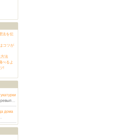
理法を伝
はコツが
処方法
 飛べるよ
ツ!
укатурки
перевып…
да дома
…