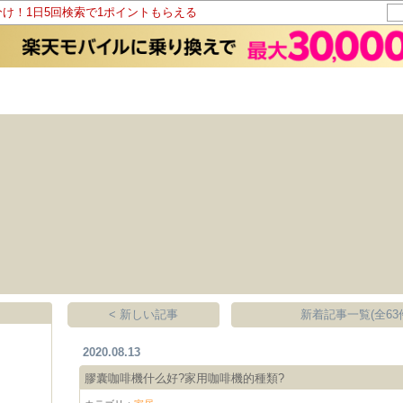
分け！1日5回検索で1ポイントもらえる
< 新しい記事
新着記事一覧(全63
2020.08.13
膠囊咖啡機什么好?家用咖啡機的種類?