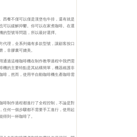
。西餐不僅可以僅是漢堡包牛排，還有就是
也可以緩解抑鬱。你可以在家煮咖啡。在選
機的型號等問題，所以最好選擇。
方代理，全系列備有多款型號，讓顧客按口
磨，非膠囊可媲美。
用通過這種咖啡機在制作教學過程中我們需
啡機的主要特點是其結構簡單，機器維護非
咖啡，然而，使用半自動咖啡機生產咖啡需
咖啡制作過程都進行了全程控制，不論是對
，任何一個步驟都不需要手工進行，使用起
能得到一杯咖啡了。