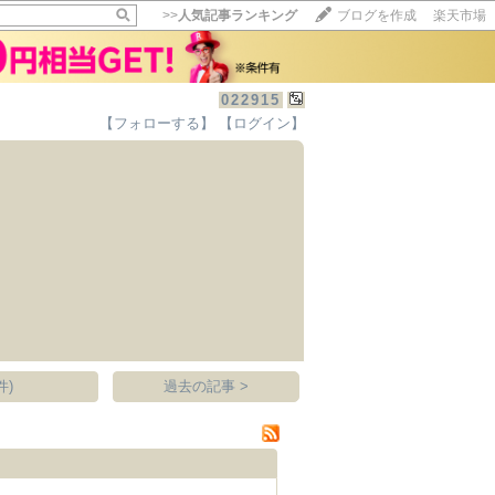
>>
人気記事ランキング
ブログを作成
楽天市場
022915
【フォローする】
【ログイン】
【毎日開催】
15記事にいいね！で1ポイント
10秒滞在
いいね!
--
/
--
件)
過去の記事 >