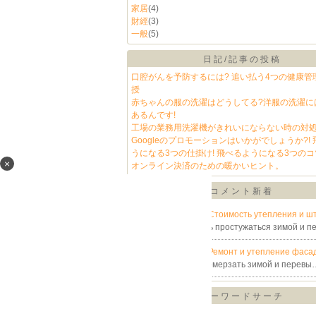
家居
(4)
財經
(3)
一般
(5)
日記/記事の投稿
口腔がんを予防するには? 追い払う4つの健康管
授
赤ちゃんの服の洗濯はどうしてる?洋服の洗濯に
あるんです!
工場の業務用洗濯機がきれいにならない時の対
Googleのプロモーションはいかがでしょうか?!
うになる3つの仕掛け! 飛べるようになる3つのコ
×
オンライン決済のための暖かいヒント。
コメント新着
Teplo_Dom_Dub@
Стоимость утепления и шт
фасада
Измучились простужаться зимой и 
Teplo_Dom_Dub@
Ремонт и утепление фаса
Переутомились промерзать зимой и перевы
キーワードサーチ
▼キーワード検索