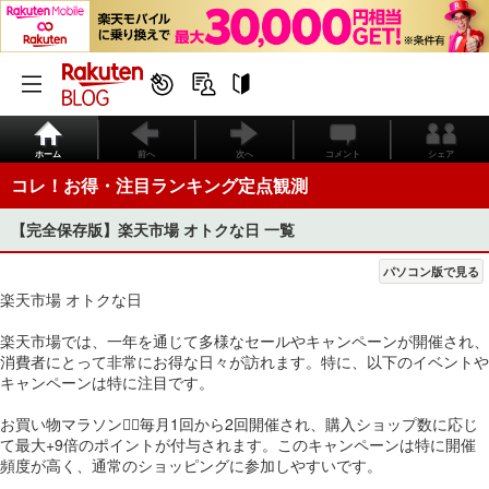
ホーム
前へ
次へ
コメント
シェア
コレ！お得・注目ランキング定点観測
【完全保存版】楽天市場 オトクな日 一覧
パソコン版で見る
楽天市場 オトクな日
楽天市場では、一年を通じて多様なセールやキャンペーンが開催され、
消費者にとって非常にお得な日々が訪れます。特に、以下のイベントや
キャンペーンは特に注目です。
お買い物マラソン🏃‍♂️毎月1回から2回開催され、購入ショップ数に応じ
て最大+9倍のポイントが付与されます。このキャンペーンは特に開催
頻度が高く、通常のショッピングに参加しやすいです。