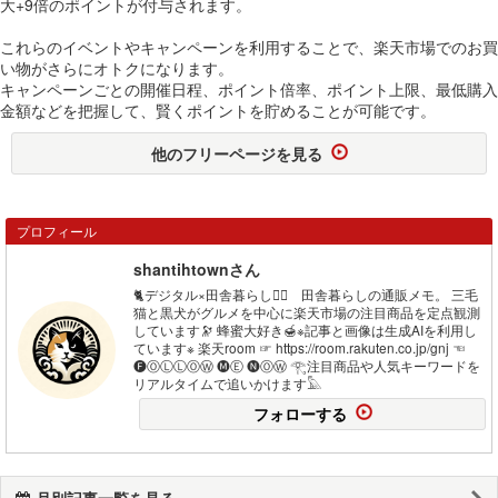
大+9倍のポイントが付与されます。
これらのイベントやキャンペーンを利用することで、楽天市場でのお買
い物がさらにオトクになります。
キャンペーンごとの開催日程、ポイント倍率、ポイント上限、最低購入
金額などを把握して、賢くポイントを貯めることが可能です。
他のフリーページを見る
プロフィール
shantihtownさん
🐈デジタル×田舎暮らし🐕‍🦺 田舎暮らしの通販メモ。 三毛
猫と黒犬がグルメを中心に楽天市場の注目商品を定点観測
しています🔭 蜂蜜大好き🍯※記事と画像は生成AIを利用し
ています※ 楽天room ☞ https://room.rakuten.co.jp/gnj ☜
🅕ⓄⓁⓁⓄⓌ 🅜Ⓔ 🅝ⓄⓌ 𓂀注目商品や人気キーワードを
リアルタイムで追いかけます𓅓
フォローする
月別記事一覧を見る