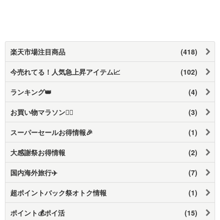
楽天市場注目商品
(418)
今売れてる！人気急上昇アイテム📈
(102)
ランキング👑
(4)
お買い物マラソン🏃‍♂️
(3)
スーパーセールお得情報🎉
(1)
大感謝祭お得情報
(2)
国内海外旅行✈️
(7)
超ポイントバック祭オトク情報
(1)
ポイント💰ポイ活
(15)