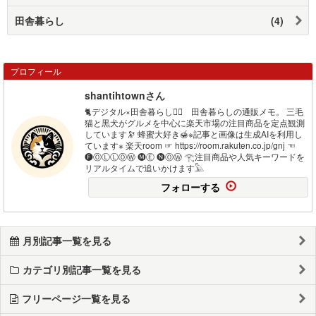
田舎暮らし
(4)
プロフィール
shantihtownさん
🐈デジタル×田舎暮らし🐕‍🦺 田舎暮らしの通販メモ。 三毛
猫と黒犬がグルメを中心に楽天市場の注目商品を定点観測
しています🔭 蜂蜜大好き🍯※記事と画像は生成AIを利用し
ています※ 楽天room ☞ https://room.rakuten.co.jp/gnj ☜
🅕ⓄⓁⓁⓄⓌ 🅜Ⓔ 🅝ⓄⓌ 𓂀注目商品や人気キーワードを
リアルタイムで追いかけます𓅓
フォローする
月別記事一覧を見る
カテゴリ別記事一覧を見る
フリーページ一覧を見る