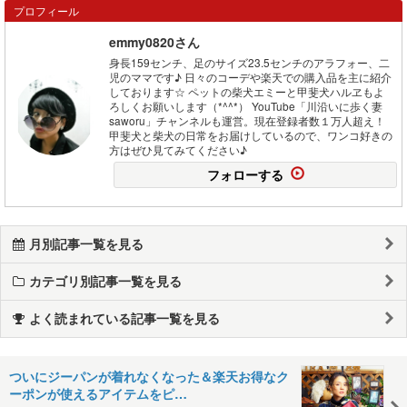
プロフィール
emmy0820さん
身長159センチ、足のサイズ23.5センチのアラフォー、二
児のママです♪ 日々のコーデや楽天での購入品を主に紹介
しております☆ ペットの柴犬エミーと甲斐犬ハルヱもよ
ろしくお願いします（*^^*） YouTube「川沿いに歩く妻
saworu」チャンネルも運営。現在登録者数１万人超え！
甲斐犬と柴犬の日常をお届けしているので、ワンコ好きの
方はぜひ見てみてください♪
フォローする
月別記事一覧を見る
カテゴリ別記事一覧を見る
よく読まれている記事一覧を見る
ついにジーパンが着れなくなった＆楽天お得なク
ーポンが使えるアイテムをピ…