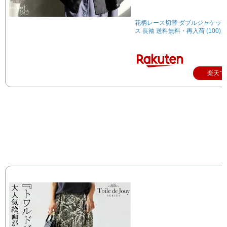
花柄レース切替 ダブルジャケット
ス 長袖 送料無料・再入荷 (100
楽天で