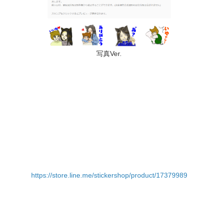
​写真Ver.
https://store.line.me/stickershop/product/17379989