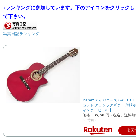
↓ランキングに参加しています。下のアイコンをクリックし
て下さい。
写真日記ランキング
Ibanez アイバニーズ GA30TCE 
ガット クラシックギター 薄胴ボ
ィンターセール 】
価格：36,740円（税込、送料無料
31時点)
楽天で