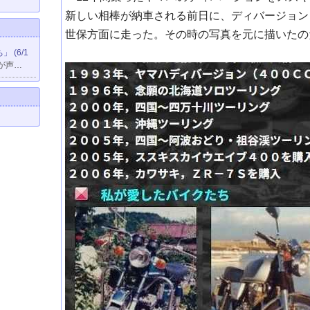
新しい相棒が納車される前日に、ディバージョン
世保方面に走った。その時の写真を元に描いたの
 (6/1
が声…