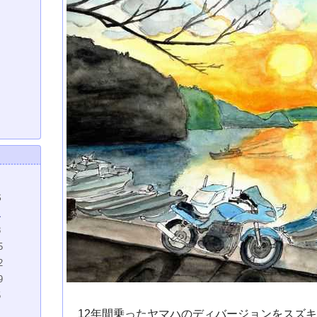
S
1
8
5
2
9
5
12年間乗ったヤマハのディバージョンをスズキ