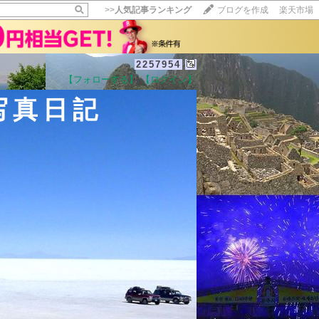
>>
人気記事ランキング
ブログを作成
楽天市場
2257954
【フォローする】
【ログイン】
【毎日開催】
れ写真日記
15記事にいいね！で1ポイント
10秒滞在
いいね!
--
/
--