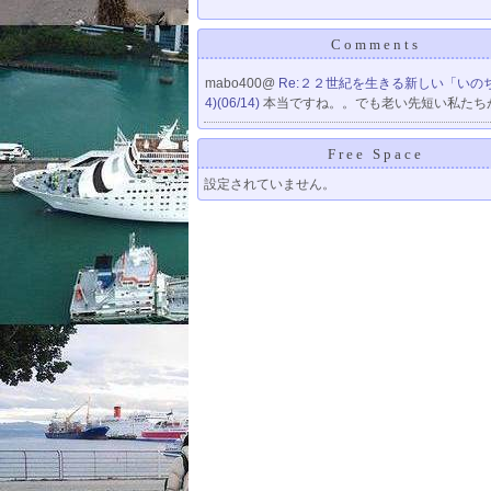
Comments
mabo400@
Re:２２世紀を生きる新しい「いのち」
4)(06/14)
本当ですね。。でも老い先短い私たち
Free Space
設定されていません。