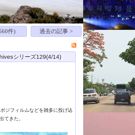
60件)
過去の記事 >
sシリーズ129(4/14)
、ポジフィルムなどを雑多に投げ込
出てきた。