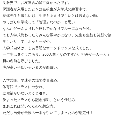
制服姿で、お友達含め皆可愛かったです。
保護者が入場したときは在校生が入学式の練習中で、
結構先生も厳しい顔、生徒もあまり楽しいとは言えない顔。
やっぱり中学校って「管理」なのか…と思い、
なんかどーんよりした感じでかなりブルーになった私。
でも入学式終わったらみんな賑やかになり、先生も生徒も笑顔で談
笑したりして、ホッと一安心。
入学式自体は、まあ普通なオーソドックスな式でした。
一年生は６クラスあり、200人超えなのですが、担任が一人一人全
員の名前を呼びました。
声が高い子低い子いるのが面白い。
入学式後、早速その場で委員決め。
体育館でクラスに分かれ、
立候補がいないとくじ引き。
決まったクラスから記念撮影、という仕組み。
まあこれは聞いてたので想定内。
ただし自分が最後の一本を引いてしまったのが想定外！