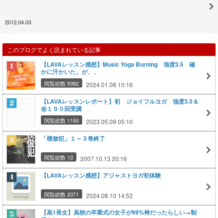
2012.04.03
このブログでよく読まれている記事
【LAVAレッスン感想】Music Yoga Burning 強度3.5 確
かに汗かいた。が、、
閲覧総数 9382
2024.01.08 10:16
【LAVAレッスンレポート】初 ジョイフルヨガ 強度3.5＆
㊗１９０回受講
閲覧総数 1150
2023.05.09 05:10
「模倣犯」１～３巻終了
閲覧総数 13
2007.10.13 20:16
【LAVAレッスン感想】アジャストヨガ初体験
閲覧総数 2071
2024.08.10 14:52
【高1長女】高校の卒業式の女子が99%袴だったらしい→制