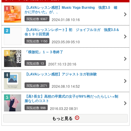
【LAVAレッスン感想】Music Yoga Burning 強度3.5 確
かに汗かいた。が、、
閲覧総数 9367
2024.01.08 10:16
【LAVAレッスンレポート】初 ジョイフルヨガ 強度3.5＆
㊗１９０回受講
閲覧総数 1150
2023.05.09 05:10
「模倣犯」１～３巻終了
閲覧総数 13
2007.10.13 20:16
【LAVAレッスン感想】アジャストヨガ初体験
閲覧総数 2071
2024.08.10 14:52
【高1長女】高校の卒業式の女子が99%袴だったらしい→制
服なしのコスト
閲覧総数 998
2016.03.22 08:31
もっと見る